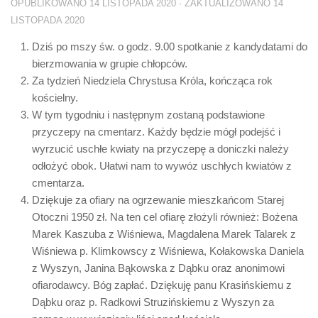
OPUBLIKOWANO
14 LISTOPADA 2020
· ZAKTUALIZOWANO
14
LISTOPADA 2020
Dziś po mszy św. o godz. 9.00 spotkanie z kandydatami do
bierzmowania w grupie chłopców.
Za tydzień Niedziela Chrystusa Króla, kończąca rok
kościelny.
W tym tygodniu i następnym zostaną podstawione
przyczepy na cmentarz. Każdy będzie mógł podejść i
wyrzucić uschłe kwiaty na przyczepę a doniczki należy
odłożyć obok. Ułatwi nam to wywóz uschłych kwiatów z
cmentarza.
Dziękuje za ofiary na ogrzewanie mieszkańcom Starej
Otoczni 1950 zł. Na ten cel ofiarę złożyli również: Bożena
Marek Kaszuba z Wiśniewa, Magdalena Marek Talarek z
Wiśniewa p. Klimkowscy z Wiśniewa, Kołakowska Daniela
z Wyszyn, Janina Bąkowska z Dąbku oraz anonimowi
ofiarodawcy. Bóg zapłać. Dziękuję panu Krasińskiemu z
Dąbku oraz p. Radkowi Struzińskiemu z Wyszyn za