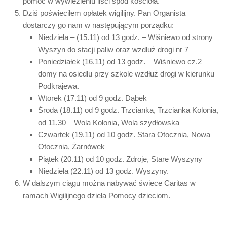
pomoc w wywiezieniu liści spod kościoła.
Dziś poświeciłem opłatek wigilijny. Pan Organista
dostarczy go nam w następującym porządku:
Niedziela – (15.11) od 13 godz. – Wiśniewo od strony
Wyszyn do stacji paliw oraz wzdłuż drogi nr 7
Poniedziałek (16.11) od 13 godz. – Wiśniewo cz.2
domy na osiedlu przy szkole wzdłuż drogi w kierunku
Podkrajewa.
Wtorek (17.11) od 9 godz. Dąbek
Środa (18.11) od 9 godz. Trzcianka, Trzcianka Kolonia,
od 11.30 – Wola Kolonia, Wola szydłowska
Czwartek (19.11) od 10 godz. Stara Otocznia, Nowa
Otocznia, Żarnówek
Piątek (20.11) od 10 godz. Zdroje, Stare Wyszyny
Niedziela (22.11) od 13 godz. Wyszyny.
W dalszym ciągu można nabywać świece Caritas w
ramach Wigilijnego dzieła Pomocy dzieciom.