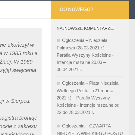
CO NOWEGO?
NAJNOWSZE KOMENTARZE:
Ogłoszenia – Niedziela
wie ukończył w
Palmowa (28.03.2021 r.) –
ł w 1985 roku a
Parafia Wyszyny Kościelne
-
źniej. W 1989
Intencje mszalne 29.03 –
05.04.2021 r.
yjął święcenia
Ogłoszenia – Piąta Niedziela
Wielkiego Postu – (21 marca
2021 r.) – Parafia Wyszyny
ji w Sierpcu.
Kościelne
-
Intencje mszalne od
22 do 28.03.2021 r.
magistra broniąc
anckie z zakresu
Ogłoszenia – CZWARTA
NIEDZIELA WIELKIEGO POSTU
Wyszyńskiego w