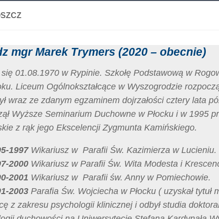
SZCZ
dz mgr Marek
Trymers
(2020 –
obecnie
)
ł się 01.08.1970 w Rypinie. Szkołę Podstawową w Rogo
oku. Liceum Ogólnokształcące w Wyszogrodzie rozpoczą
ył wraz ze zdanym egzaminem dojrzałości cztery lata pó
zął Wyższe Seminarium Duchowne w Płocku i w 1995 prz
skie z rąk jego Ekscelencji Zygmunta Kamińskiego.
95-1997
Wikariusz w Parafii Św. Kazimierza w Lucieniu.
97-2000
Wikariusz w Parafii Św. Wita Modesta i Krescenc
00-2001
Wikariusz w Parafii św. Anny w Pomiechowie.
01-2003
Parafia Św. Wojciecha w Płocku ( uzyskał tytuł 
cę z zakresu psychologii klinicznej i odbył studia doktor
logii duchowości na Uniwersytecie Stefana Kardynała 