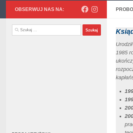
OBSERWUJ NAS NA:
PROBO
Szukaj:
Ksią
Urodzi
1985 r
ukończ
rozpoc
kapłań
19
19
20
20
pra
teo