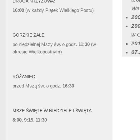
DROGA KRZYŻOWA:
Wa
16:00
(w każdy Piątek Wielkiego Postu)
20
20
w C
GORZKIE ŻALE
20
po niedzielnej Mszy św. o godz.
11:30
(w
okresie Wielkopostnym)
07.
RÓŻANIEC:
przed Mszą św. o godz.
16:30
MSZE ŚWIĘTE W NIEDZIELE I ŚWIĘTA:
8:00, 9:15
,
11:30