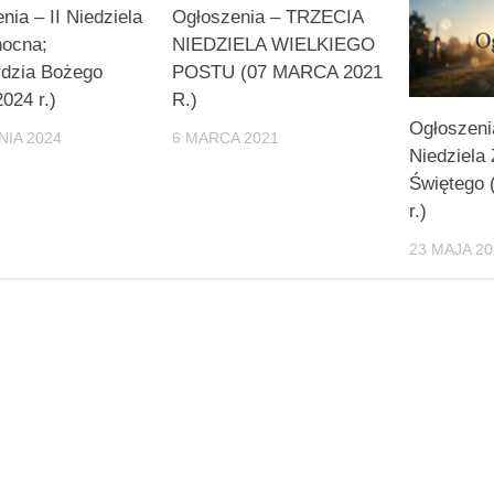
nia – II Niedziela
Ogłoszenia – TRZECIA
nocna;
NIEDZIELA WIELKIEGO
rdzia Bożego
POSTU (07 MARCA 2021
2024 r.)
R.)
Ogłoszeni
NIA 2024
6 MARCA 2021
Niedziela
Świętego 
r.)
23 MAJA 20