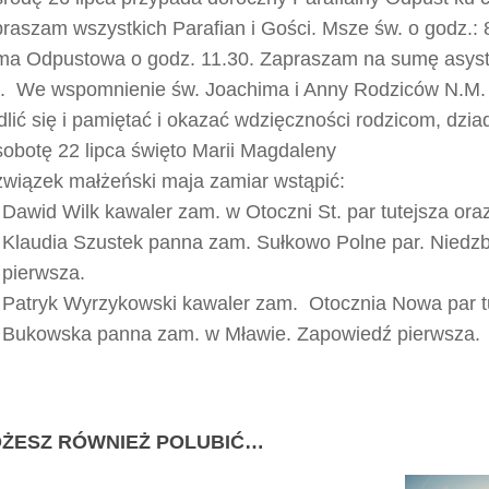
raszam wszystkich Parafian i Gości. Msze św. o godz.: 
a Odpustowa o godz. 11.30. Zapraszam na sumę asystę
l. We wspomnienie św. Joachima i Anny Rodziców N.M.
lić się i pamiętać i okazać wdzięczności rodzicom, dzi
obotę 22 lipca święto Marii Magdaleny
wiązek małżeński maja zamiar wstąpić:
Dawid Wilk kawaler zam. w Otoczni St. par tutejsza ora
Klaudia Szustek panna zam. Sułkowo Polne par. Niedz
pierwsza.
Patryk Wyrzykowski kawaler zam. Otocznia Nowa par tu
Bukowska panna zam. w Mławie. Zapowiedź pierwsza.
ŻESZ RÓWNIEŻ POLUBIĆ…