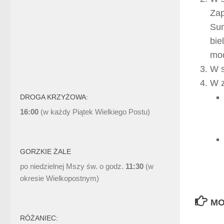
Zap
Sum
bie
mod
W s
W z
DROGA KRZYŻOWA:
16:00
(w każdy Piątek Wielkiego Postu)
GORZKIE ŻALE
po niedzielnej Mszy św. o godz.
11:30
(w
okresie Wielkopostnym)
MO
RÓŻANIEC: