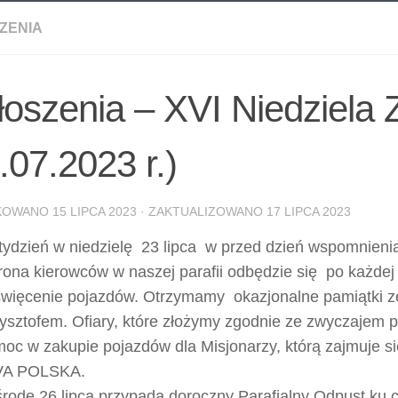
ZENIA
oszenia – XVI Niedziela 
.07.2023 r.)
IKOWANO
15 LIPCA 2023
· ZAKTUALIZOWANO
17 LIPCA 2023
tydzień w niedzielę 23 lipca w przed dzień wspomnienia
rona kierowców w naszej parafii odbędzie się po każdej
więcenie pojazdów. Otrzymamy okazjonalne pamiątki z
ysztofem. Ofiary, które złożymy zgodnie ze zwyczajem
oc w zakupie pojazdów dla Misjonarzy, którą zajmuje si
VA POLSKA.
rodę 26 lipca przypada doroczny Parafialny Odpust ku c