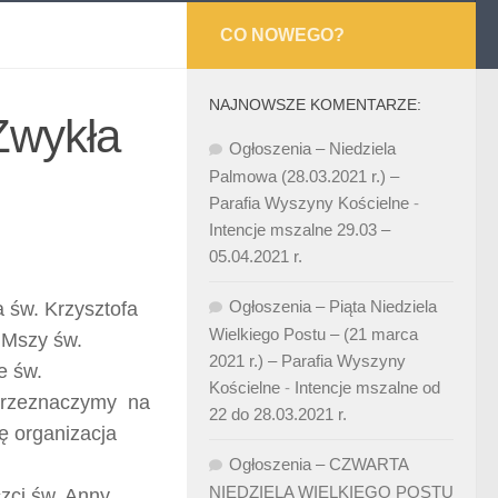
CO NOWEGO?
NAJNOWSZE KOMENTARZE:
Zwykła
Ogłoszenia – Niedziela
Palmowa (28.03.2021 r.) –
Parafia Wyszyny Kościelne
-
Intencje mszalne 29.03 –
05.04.2021 r.
Ogłoszenia – Piąta Niedziela
 św. Krzysztofa
Wielkiego Postu – (21 marca
 Mszy św.
2021 r.) – Parafia Wyszyny
e św.
Kościelne
-
Intencje mszalne od
 przeznaczymy na
22 do 28.03.2021 r.
ę organizacja
Ogłoszenia – CZWARTA
NIEDZIELA WIELKIEGO POSTU
zci św. Anny.