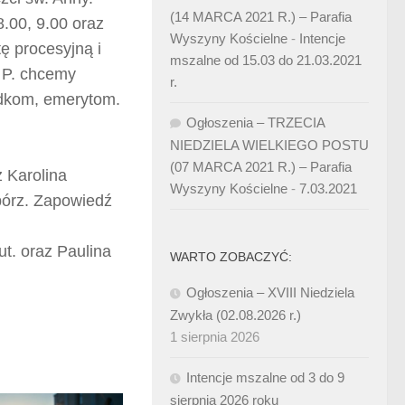
(14 MARCA 2021 R.) – Parafia
8.00, 9.00 oraz
Wyszyny Kościelne
-
Intencje
 procesyjną i
mszalne od 15.03 do 21.03.2021
 P. chcemy
r.
adkom, emerytom.
Ogłoszenia – TRZECIA
NIEDZIELA WIELKIEGO POSTU
(07 MARCA 2021 R.) – Parafia
z Karolina
Wyszyny Kościelne
-
7.03.2021
bórz. Zapowiedź
t. oraz Paulina
WARTO ZOBACZYĆ:
Ogłoszenia – XVIII Niedziela
Zwykła (02.08.2026 r.)
1 sierpnia 2026
Intencje mszalne od 3 do 9
sierpnia 2026 roku