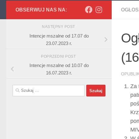
OBSERWUJ NAS NA:
OGŁOS
NASTĘPNY POST
Ogł
Intencje mszalne od 17.07 do
23.07.2023 r.
(16
POPRZEDNI POST
Intencje mszalne od 10.07 do
16.07.2023 r.
OPUBL
Za 
Szukaj:
pat
poś
Krz
pom
MI
W ś