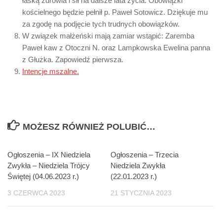
łaską zdrowia i sił na dalsze lata życia. Obowiązki
kościelnego będzie pełnił p. Paweł Sotowicz. Dziękuje mu
za zgodę na podjęcie tych trudnych obowiązków.
W związek małżeński mają zamiar wstąpić: Zaremba
Paweł kaw z Otoczni N. oraz Lampkowska Ewelina panna
z Głużka. Zapowiedź pierwsza.
Intencje mszalne.
MOŻESZ RÓWNIEŻ POLUBIĆ…
Ogłoszenia – IX Niedziela
Ogłoszenia – Trzecia
Zwykła – Niedziela Trójcy
Niedziela Zwykła
Świętej (04.06.2023 r.)
(22.01.2023 r.)
3 CZERWCA 2023
21 STYCZNIA 2023