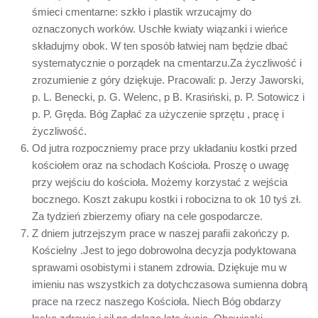
śmieci cmentarne: szkło i plastik wrzucajmy do
oznaczonych worków. Uschłe kwiaty wiązanki i wieńce
składujmy obok. W ten sposób łatwiej nam będzie dbać
systematycznie o porządek na cmentarzu.Za życzliwość i
zrozumienie z góry dziękuje. Pracowali: p. Jerzy Jaworski,
p. L. Benecki, p. G. Welenc, p B. Krasiński, p. P. Sotowicz i
p. P. Gręda. Bóg Zapłać za użyczenie sprzętu , pracę i
życzliwość.
Od jutra rozpoczniemy prace przy układaniu kostki przed
kościołem oraz na schodach Kościoła. Proszę o uwagę
przy wejściu do kościoła. Możemy korzystać z wejścia
bocznego. Koszt zakupu kostki i robocizna to ok 10 tyś zł.
Za tydzień zbierzemy ofiary na cele gospodarcze.
Z dniem jutrzejszym prace w naszej parafii zakończy p.
Kościelny .Jest to jego dobrowolna decyzja podyktowana
sprawami osobistymi i stanem zdrowia. Dziękuje mu w
imieniu nas wszystkich za dotychczasowa sumienna dobrą
prace na rzecz naszego Kościoła. Niech Bóg obdarzy