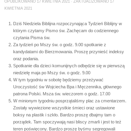
OPUBLIKOWANO
17 KWIETNIA 2021
· ZAKTUALIZOWANO
17
KWIETNIA 2021
Dziś Niedziela Biblijna rozpoczynająca Tydzień Biblijny w
którym czytamy Pismo św. Zachęcam do codziennego
czytania Pisma św.
Za tydzień po Mszy św. o godz. 9.00 spotkanie z
kandydatami do Bierzmowania. Proszę przynieść indeksy
oraz podania.
Spotkanie dla dzieci komunijnych odbędzie się w pierwszą
niedzielę maja po Mszy św. o godz. 9.00
W tym tygodniu w sobotę będziemy przeżywać
Uroczystość św Wojciecha Bpa i Męczennika, głównego
patrona Polski. Msza św. wieczorem o godz. 17.00
W minionym tygodniu posprzątaliśmy plac za cmentarzem.
Zostały wywiezione wszystkie śmieci oraz ustawione
boksy na plastik i szkło. Bardzo proszę dbajmy tam o
porządek. Tam spoczywają nasi bliscy zmarli i jest to też
teren poświęcony. Bardzo proszę byśmy segregowali