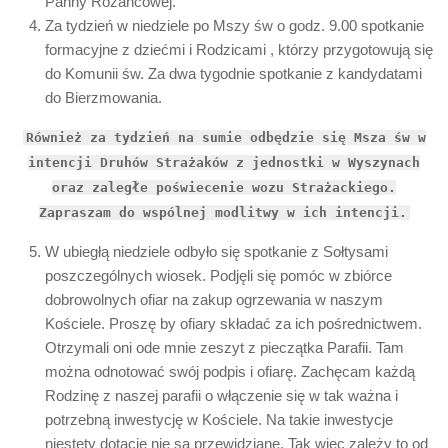
Panny Różańcowej.
Za tydzień w niedziele po Mszy św o godz. 9.00 spotkanie
formacyjne z dziećmi i Rodzicami , którzy przygotowują się
do Komunii św. Za dwa tygodnie spotkanie z kandydatami
do Bierzmowania.
Również za tydzień na sumie odbędzie się Msza św w
intencji Druhów Strażaków z jednostki w Wyszynach
oraz zaległe poświecenie wozu Strażackiego.
Zapraszam do wspólnej modlitwy w ich intencji.
W ubiegłą niedziele odbyło się spotkanie z Sołtysami
poszczególnych wiosek. Podjęli się pomóc w zbiórce
dobrowolnych ofiar na zakup ogrzewania w naszym
Kościele. Proszę by ofiary składać za ich pośrednictwem.
Otrzymali oni ode mnie zeszyt z pieczątka Parafii. Tam
można odnotować swój podpis i ofiarę. Zachęcam każdą
Rodzinę z naszej parafii o włączenie się w tak ważna i
potrzebną inwestycję w Kościele. Na takie inwestycje
niestety dotację nie są przewidziane. Tak więc zależy to od