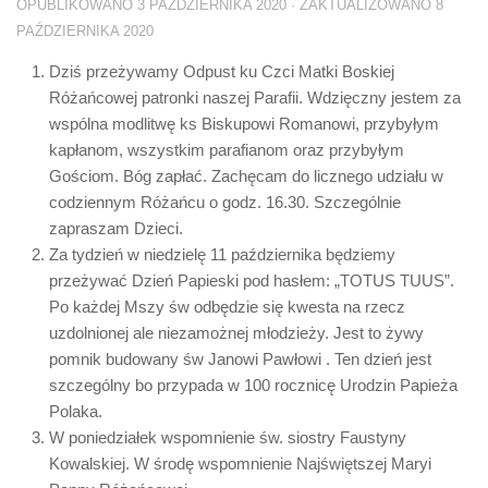
OPUBLIKOWANO
3 PAŹDZIERNIKA 2020
· ZAKTUALIZOWANO
8
PAŹDZIERNIKA 2020
Dziś przeżywamy Odpust ku Czci Matki Boskiej
Różańcowej patronki naszej Parafii. Wdzięczny jestem za
wspólna modlitwę ks Biskupowi Romanowi, przybyłym
kapłanom, wszystkim parafianom oraz przybyłym
Gościom. Bóg zapłać. Zachęcam do licznego udziału w
codziennym Różańcu o godz. 16.30. Szczególnie
zapraszam Dzieci.
Za tydzień w niedzielę 11 października będziemy
przeżywać Dzień Papieski pod hasłem: „TOTUS TUUS”.
Po każdej Mszy św odbędzie się kwesta na rzecz
uzdolnionej ale niezamożnej młodzieży. Jest to żywy
pomnik budowany św Janowi Pawłowi . Ten dzień jest
szczególny bo przypada w 100 rocznicę Urodzin Papieża
Polaka.
W poniedziałek wspomnienie św. siostry Faustyny
Kowalskiej. W środę wspomnienie Najświętszej Maryi