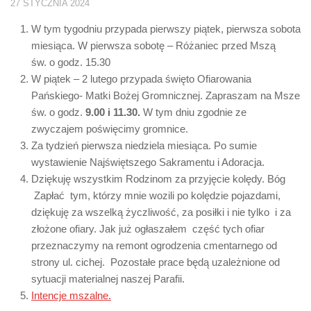
27 STYCZNIA 2024
W tym tygodniu przypada pierwszy piątek, pierwsza sobota
miesiąca. W pierwsza sobotę – Różaniec przed Mszą
św. o godz. 15.30
W piątek – 2 lutego przypada święto Ofiarowania
Pańskiego- Matki Bożej Gromnicznej. Zapraszam na Msze
św. o godz.
9.00 i 11.30.
W tym dniu zgodnie ze
zwyczajem poświęcimy gromnice.
Za tydzień pierwsza niedziela miesiąca. Po sumie
wystawienie Najświętszego Sakramentu i Adoracja.
Dziękuję wszystkim Rodzinom za przyjęcie kolędy. Bóg
Zapłać tym, którzy mnie wozili po kolędzie pojazdami,
dziękuję za wszelką życzliwość, za posiłki i nie tylko i za
złożone ofiary. Jak już ogłaszałem część tych ofiar
przeznaczymy na remont ogrodzenia cmentarnego od
strony ul. cichej. Pozostałe prace będą uzależnione od
sytuacji materialnej naszej Parafii.
Intencje mszalne.