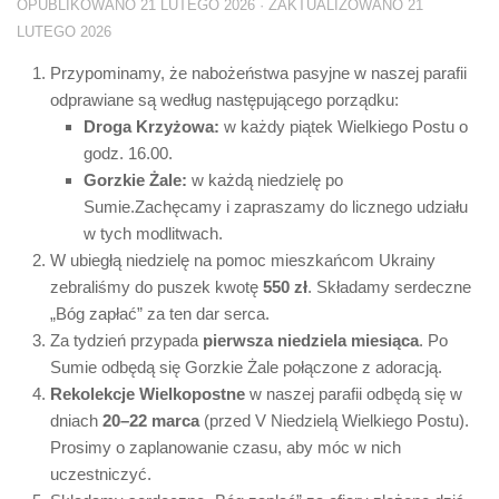
OPUBLIKOWANO
21 LUTEGO 2026
· ZAKTUALIZOWANO
21
LUTEGO 2026
Przypominamy, że nabożeństwa pasyjne w naszej parafii
odprawiane są według następującego porządku:
Droga Krzyżowa:
w każdy piątek Wielkiego Postu o
godz. 16.00.
Gorzkie Żale:
w każdą niedzielę po
Sumie.Zachęcamy i zapraszamy do licznego udziału
w tych modlitwach.
W ubiegłą niedzielę na pomoc mieszkańcom Ukrainy
zebraliśmy do puszek kwotę
550 zł
. Składamy serdeczne
„Bóg zapłać” za ten dar serca.
Za tydzień przypada
pierwsza niedziela miesiąca
. Po
Sumie odbędą się Gorzkie Żale połączone z adoracją.
Rekolekcje Wielkopostne
w naszej parafii odbędą się w
dniach
20–22 marca
(przed V Niedzielą Wielkiego Postu).
Prosimy o zaplanowanie czasu, aby móc w nich
uczestniczyć.