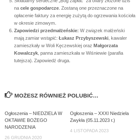
Składamy serdeczne „Bóg zapłać” za ofiary złożone dziś
na
cele gospodarcze
. Zostaną one przeznaczone na
opłacenie faktury za energię zużytą do ogrzewania kościoła
w okresie zimowym.
Zapowiedzi przedmałżeńskie:
W związek małżeński
mają zamiar wstąpić:
Łukasz Przybyszewski
, kawaler
zamieszkały w Woli Kęczewskiej oraz
Małgorzata
Kowalczyk
, panna zamieszkała w Wiśniewie (parafia
tutejsza). Zapowiedź druga.
MOŻESZ RÓWNIEŻ POLUBIĆ…
Ogłoszenia – NIEDZIELA W
Ogłoszenia – XXXI Niedziela
OKTAWIE BOŻEGO
Zwykła (05.11.2023 r.)
NARODZENIA
4 LISTOPADA 2023
26 GRUDNIA 2020