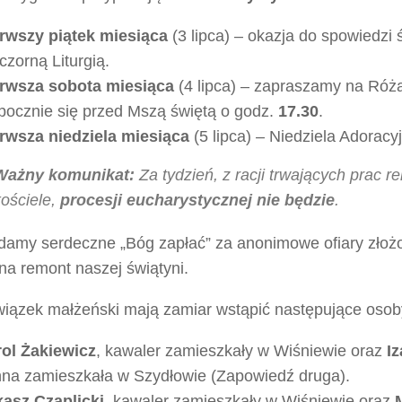
rwszy piątek miesiąca
(3 lipca) – okazja do spowiedzi 
czorną Liturgią.
rwsza sobota miesiąca
(4 lipca) – zapraszamy na Róża
pocznie się przed Mszą świętą o godz.
17.30
.
rwsza niedziela miesiąca
(5 lipca) – Niedziela Adoracy
Ważny komunikat:
Za tydzień, z racji trwających prac 
kościele,
procesji eucharystycznej nie będzie
.
adamy serdeczne „Bóg zapłać” za anonimowe ofiary złoż
na remont naszej świątyni.
wiązek małżeński mają zamiar wstąpić następujące osob
ol Żakiewicz
, kawaler zamieszkały w Wiśniewie oraz
I
na zamieszkała w Szydłowie (Zapowiedź druga).
asz Czaplicki
, kawaler zamieszkały w Wiśniewie oraz