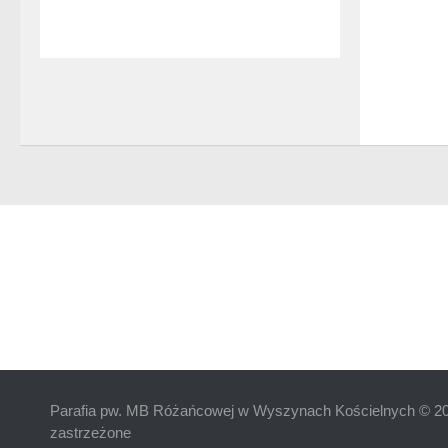
Parafia pw. MB Różańcowej w Wyszynach Kościelnych © 20
zastrzeżone