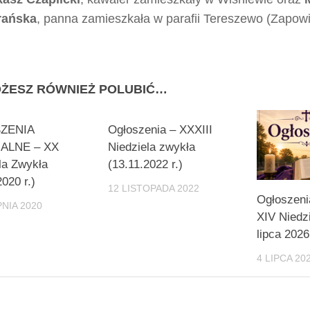
rańska
, panna zamieszkała w parafii Tereszewo (Zapowi
ŻESZ RÓWNIEŻ POLUBIĆ…
0
ZENIA
Ogłoszenia – XXXIII
ALNE – XX
Niedziela zwykła
la Zwykła
(13.11.2022 r.)
2020 r.)
12 LISTOPADA 2022
Ogłoszeni
PNIA 2020
XIV Niedz
lipca 2026 
4 LIPCA 20