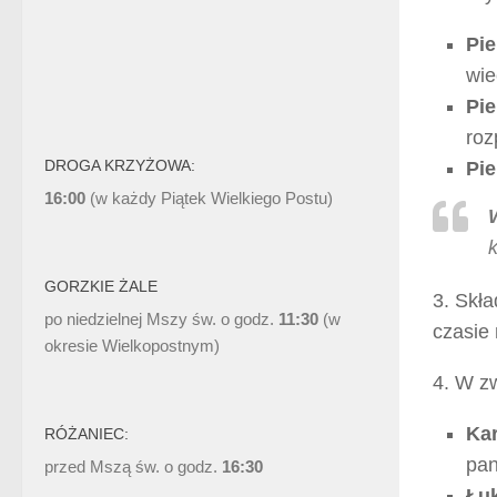
Pie
wie
Pie
roz
DROGA KRZYŻOWA:
Pie
16:00
(w każdy Piątek Wielkiego Postu)
GORZKIE ŻALE
3. Skł
po niedzielnej Mszy św. o godz.
11:30
(w
czasie 
okresie Wielkopostnym)
4. W z
Kar
RÓŻANIEC:
pan
przed Mszą św. o godz.
16:30
Łuk