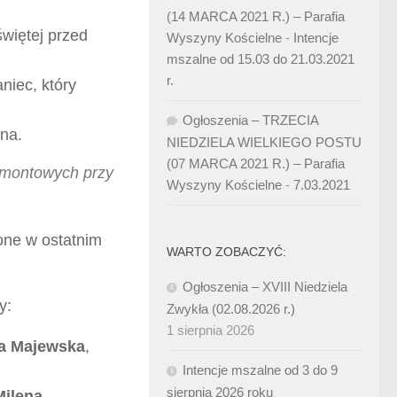
(14 MARCA 2021 R.) – Parafia
świętej przed
Wyszyny Kościelne
-
Intencje
mszalne od 15.03 do 21.03.2021
r.
niec, który
Ogłoszenia – TRZECIA
jna.
NIEDZIELA WIELKIEGO POSTU
(07 MARCA 2021 R.) – Parafia
remontowych przy
Wyszyny Kościelne
-
7.03.2021
one w ostatnim
WARTO ZOBACZYĆ:
Ogłoszenia – XVIII Niedziela
y:
Zwykła (02.08.2026 r.)
1 sierpnia 2026
za Majewska
,
Intencje mszalne od 3 do 9
sierpnia 2026 roku
Milena