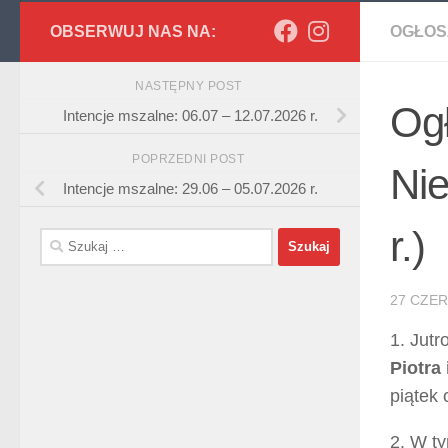
OBSERWUJ NAS NA:
OGŁOS
NASTĘPNY POST
Ogł
Intencje mszalne: 06.07 – 12.07.2026 r.
POPRZEDNI POST
Nie
Intencje mszalne: 29.06 – 05.07.2026 r.
r.)
Szukaj:
27 CZE
1. Jutr
Piotra
piątek
2. W t