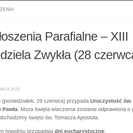
ZENIA
oszenia Parafialne – XIII
dziela Zwykła (28 czerw
RWCA 2026
o (poniedziałek, 29 czerwca) przypada
Uroczystość św.
 i Pawła
. Msza święta wieczorna zostanie odprawiona o
 obchodzimy święto św. Tomasza Apostoła.
ym tygodniu przypadają
dni eucharystyczne
: