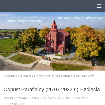
Przejdź do treści
SPRAWY PARAFII
/
UROCZYSTOŚCI
/
WARTO ZOBACZYĆ
Odpust Parafialny (26.07.2022 r.) – zdjęcia
OPUBLIKOWANO
2 SIERPNIA 2022
· ZAKTUALIZOWANO
2
SIERPNIA 2022