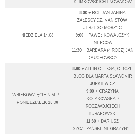
KLIMKOWSKICH I NOWAKÓW
8:00
+ RCE JAN JANINA
ZAŁĘSCY,DZ. MANISTÓW,
JERZEGO MORZYC
NIEDZIELA 14.08
9:00
+ PAWEŁ KOWALCZYK
INT.RCÓW
11:30
+ BARBARA (4 ROCZ) JAN
DMUCHOWSCY
8:00
+ ALBIN OLEKSA, O BOZE
BŁOG DLA MARTA SŁAWOMIR
JURKIEWICZ
9:00
+ GRAŻYNA
WNIEBOWZIĘCIE N.M.P –
KOŁAKOWSKA 9
PONIEDZIAŁEK 15.08
ROCZ,WOJCIECH
BURAKOWSKI
11:30
+ DARIUSZ
SZCZEPAŃSKI INT.GRAŻYNY