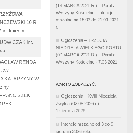
(14 MARCA 2021 R.) – Parafia
Wyszyny Kościelne
-
Intencje
RZYŻOWA
mszalne od 15.03 do 21.03.2021
NCZEWSKI 10 R.
r.
int Imienin
Ogłoszenia – TRZECIA
UDWICZAK int.
NIEDZIELA WIELKIEGO POSTU
owa
(07 MARCA 2021 R.) – Parafia
Wyszyny Kościelne
-
7.03.2021
 WACŁAW RENDA
DÓW
LA KATARZYNY W
WARTO ZOBACZYĆ:
ziny
 FRANCISZEK
Ogłoszenia – XVIII Niedziela
Zwykła (02.08.2026 r.)
LAREK
1 sierpnia 2026
Intencje mszalne od 3 do 9
sierpnia 2026 roku