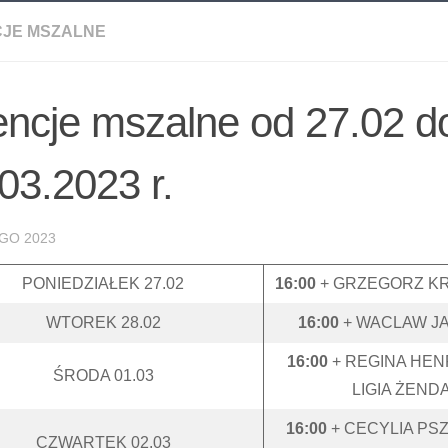
CJE MSZALNE
encje mszalne od 27.02 d
03.2023 r.
GO 2023
PONIEDZIAŁEK 27.02
16:00
+ GRZEGORZ K
WTOREK 28.02
16:00
+ WACLAW J
16:00
+ REGINA HE
ŚRODA 01.03
LIGIA ŻEN
16:00
+ CECYLIA P
CZWARTEK 02.03