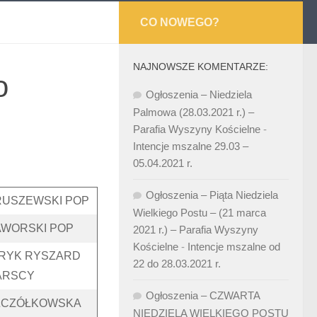
CO NOWEGO?
NAJNOWSZE KOMENTARZE:
o
Ogłoszenia – Niedziela
Palmowa (28.03.2021 r.) –
Parafia Wyszyny Kościelne
-
Intencje mszalne 29.03 –
05.04.2021 r.
Ogłoszenia – Piąta Niedziela
RUSZEWSKI POP
Wielkiego Postu – (21 marca
AWORSKI POP
2021 r.) – Parafia Wyszyny
Kościelne
-
Intencje mszalne od
NRYK RYSZARD
22 do 28.03.2021 r.
DARSCY
Ogłoszenia – CZWARTA
SZCZÓŁKOWSKA
NIEDZIELA WIELKIEGO POSTU