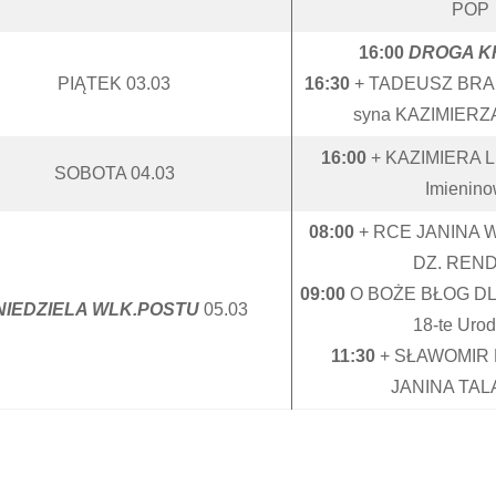
POP
16:00
DROGA K
PIĄTEK 03.03
16:30
+ TADEUSZ BRA
syna KAZIMIERZA 
16:00
+ KAZIMIERA L
SOBOTA 04.03
Imienin
08:00
+ RCE JANINA
DZ. REN
09:00
O BOŻE BŁOG D
 NIEDZIELA WLK.POSTU
05.03
18-te Urod
11:30
+ SŁAWOMIR
JANINA TA