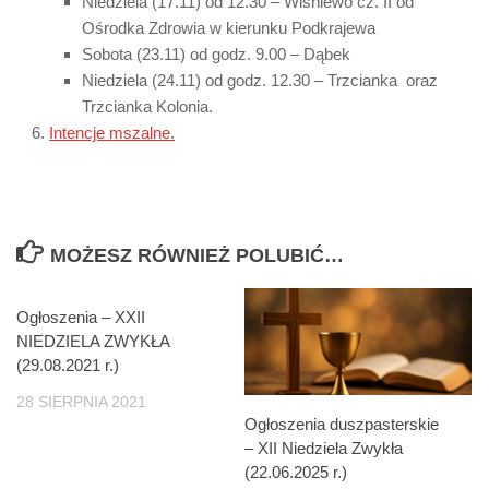
Niedziela (17.11) od 12.30 – Wiśniewo cz. II od
Ośrodka Zdrowia w kierunku Podkrajewa
Sobota (23.11) od godz. 9.00 – Dąbek
Niedziela (24.11) od godz. 12.30 – Trzcianka oraz
Trzcianka Kolonia.
Intencje mszalne.
MOŻESZ RÓWNIEŻ POLUBIĆ…
Ogłoszenia – XXII
NIEDZIELA ZWYKŁA
(29.08.2021 r.)
28 SIERPNIA 2021
Ogłoszenia duszpasterskie
– XII Niedziela Zwykła
(22.06.2025 r.)