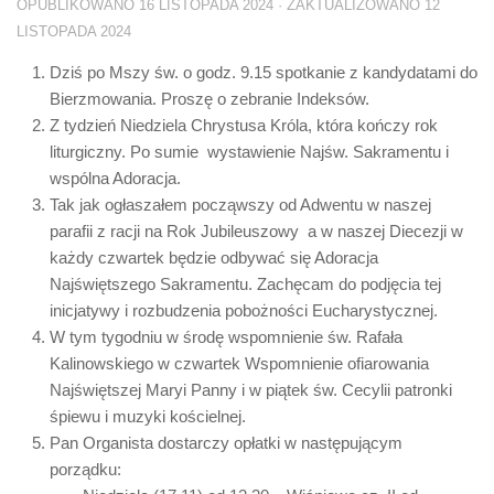
OPUBLIKOWANO
16 LISTOPADA 2024
· ZAKTUALIZOWANO
12
LISTOPADA 2024
Dziś po Mszy św. o godz. 9.15 spotkanie z kandydatami do
Bierzmowania. Proszę o zebranie Indeksów.
Z tydzień Niedziela Chrystusa Króla, która kończy rok
liturgiczny. Po sumie wystawienie Najśw. Sakramentu i
wspólna Adoracja.
Tak jak ogłaszałem począwszy od Adwentu w naszej
parafii z racji na Rok Jubileuszowy a w naszej Diecezji w
każdy czwartek będzie odbywać się Adoracja
Najświętszego Sakramentu. Zachęcam do podjęcia tej
inicjatywy i rozbudzenia pobożności Eucharystycznej.
W tym tygodniu w środę wspomnienie św. Rafała
Kalinowskiego w czwartek Wspomnienie ofiarowania
Najświętszej Maryi Panny i w piątek św. Cecylii patronki
śpiewu i muzyki kościelnej.
Pan Organista dostarczy opłatki w następującym
porządku: