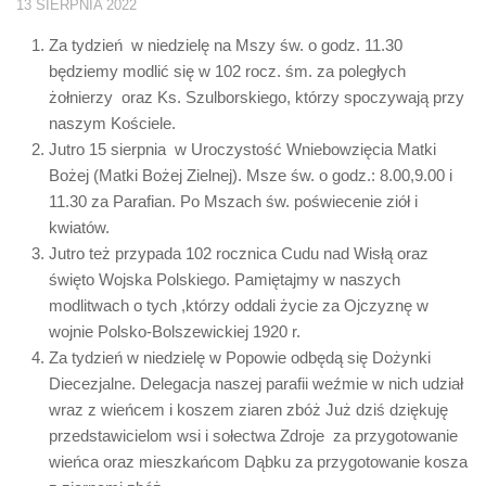
13 SIERPNIA 2022
Za tydzień w niedzielę na Mszy św. o godz. 11.30
będziemy modlić się w 102 rocz. śm. za poległych
żołnierzy oraz Ks. Szulborskiego, którzy spoczywają przy
naszym Kościele.
Jutro 15 sierpnia w Uroczystość Wniebowzięcia Matki
Bożej (Matki Bożej Zielnej). Msze św. o godz.: 8.00,9.00 i
11.30 za Parafian. Po Mszach św. poświecenie ziół i
kwiatów.
Jutro też przypada 102 rocznica Cudu nad Wisłą oraz
święto Wojska Polskiego. Pamiętajmy w naszych
modlitwach o tych ,którzy oddali życie za Ojczyznę w
wojnie Polsko-Bolszewickiej 1920 r.
Za tydzień w niedzielę w Popowie odbędą się Dożynki
Diecezjalne. Delegacja naszej parafii weźmie w nich udział
wraz z wieńcem i koszem ziaren zbóż Już dziś dziękuję
przedstawicielom wsi i sołectwa Zdroje za przygotowanie
wieńca oraz mieszkańcom Dąbku za przygotowanie kosza