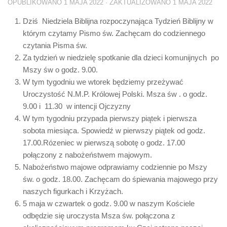
OPUBLIKOWANO
1 MAJA 2022
· ZAKTUALIZOWANO
1 MAJA 2022
Dziś Niedziela Biblijna rozpoczynająca Tydzień Biblijny w
którym czytamy Pismo św. Zachęcam do codziennego
czytania Pisma św.
Za tydzień w niedzielę spotkanie dla dzieci komunijnych po
Mszy św o godz. 9.00.
W tym tygodniu we wtorek będziemy przeżywać
Uroczystość N.M.P. Królowej Polski. Msza św . o godz.
9.00 i 11.30 w intencji Ojczyzny
W tym tygodniu przypada pierwszy piątek i pierwsza
sobota miesiąca. Spowiedź w pierwszy piątek od godz.
17.00.Rózeniec w pierwszą sobotę o godz. 17.00
połączony z nabożeństwem majowym.
Nabożeństwo majowe odprawiamy codziennie po Mszy
św. o godz. 18.00. Zachęcam do śpiewania majowego przy
naszych figurkach i Krzyżach.
5 maja w czwartek o godz. 9.00 w naszym Kościele
odbędzie się uroczysta Msza św. połączona z