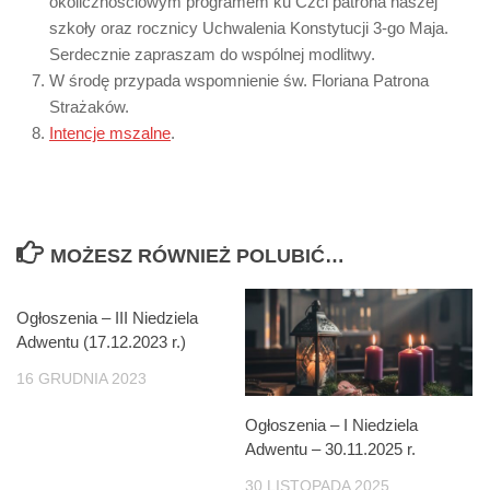
okolicznościowym programem ku Czci patrona naszej
szkoły oraz rocznicy Uchwalenia Konstytucji 3-go Maja.
Serdecznie zapraszam do wspólnej modlitwy.
W środę przypada wspomnienie św. Floriana Patrona
Strażaków.
Intencje mszalne
.
MOŻESZ RÓWNIEŻ POLUBIĆ…
Ogłoszenia – III Niedziela
Adwentu (17.12.2023 r.)
16 GRUDNIA 2023
Ogłoszenia – I Niedziela
Adwentu – 30.11.2025 r.
30 LISTOPADA 2025