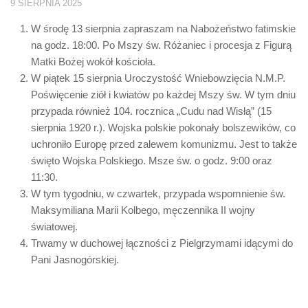
9 SIERPNIA 2025
W środę 13 sierpnia zapraszam na Nabożeństwo fatimskie
na godz. 18:00. Po Mszy św. Różaniec i procesja z Figurą
Matki Bożej wokół kościoła.
W piątek 15 sierpnia Uroczystość Wniebowzięcia N.M.P.
Poświęcenie ziół i kwiatów po każdej Mszy św. W tym dniu
przypada również 104. rocznica „Cudu nad Wisłą” (15
sierpnia 1920 r.). Wojska polskie pokonały bolszewików, co
uchroniło Europę przed zalewem komunizmu. Jest to także
święto Wojska Polskiego. Msze św. o godz. 9:00 oraz
11:30.
W tym tygodniu, w czwartek, przypada wspomnienie św.
Maksymiliana Marii Kolbego, męczennika II wojny
światowej.
Trwamy w duchowej łączności z Pielgrzymami idącymi do
Pani Jasnogórskiej.