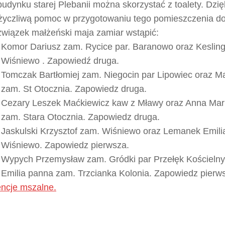
udynku starej Plebanii można skorzystać z toalety. Dzi
życzliwą pomoc w przygotowaniu tego pomieszczenia do
wiązek małżeński maja zamiar wstąpić:
Komor Dariusz zam. Rycice par. Baranowo oraz Keslin
Wiśniewo . Zapowiedź druga.
Tomczak Bartłomiej zam. Niegocin par Lipowiec oraz Ma
zam. St Otocznia. Zapowiedz druga.
Cezary Leszek Maćkiewicz kaw z Mławy oraz Anna Ma
zam. Stara Otocznia. Zapowiedz druga.
Jaskulski Krzysztof zam. Wiśniewo oraz Lemanek Emili
Wiśniewo. Zapowiedz pierwsza.
Wypych Przemysław zam. Gródki par Przełęk Kościelny
Emilia panna zam. Trzcianka Kolonia. Zapowiedz pierw
encje mszalne.