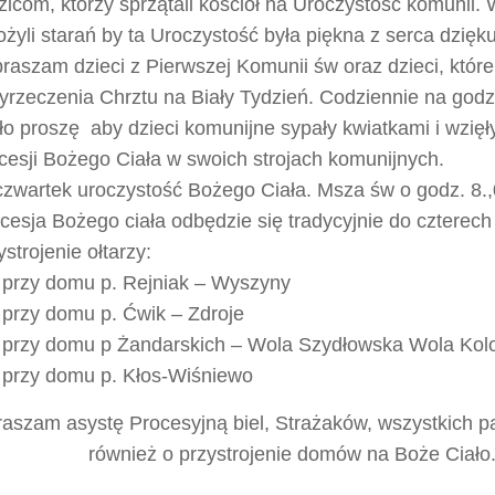
zicom, którzy sprzątali kościół na Uroczystość komunii. 
ożyli starań by ta Uroczystość była piękna z serca dzięku
raszam dzieci z Pierwszej Komunii św oraz dzieci, któr
yrzeczenia Chrztu na Biały Tydzień. Codziennie na god
ło proszę aby dzieci komunijne sypały kwiatkami i wzięł
cesji Bożego Ciała w swoich strojach komunijnych.
zwartek uroczystość Bożego Ciała. Msza św o godz. 8.,0
cesja Bożego ciała odbędzie się tradycyjnie do czterech 
ystrojenie ołtarzy:
przy domu p. Rejniak – Wyszyny
przy domu p. Ćwik – Zdroje
przy domu p Żandarskich – Wola Szydłowska Wola Kol
przy domu p. Kłos-Wiśniewo
aszam asystę Procesyjną biel, Strażaków, wszystkich pa
również o przystrojenie domów na Boże Ciało