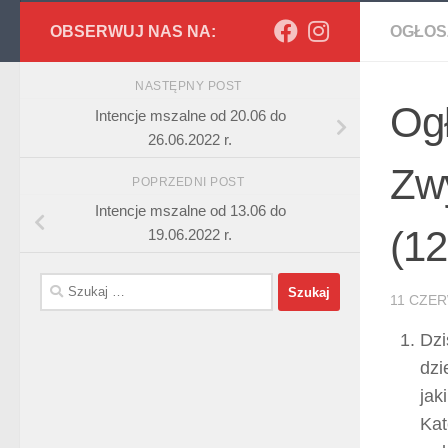
OBSERWUJ NAS NA:
OGŁOS
NASTĘPNY POST
Ogł
Intencje mszalne od 20.06 do
26.06.2022 r.
Zwy
POPRZEDNI POST
Intencje mszalne od 13.06 do
(12
19.06.2022 r.
Szukaj:
11 CZER
Dzi
dzi
jak
Kat