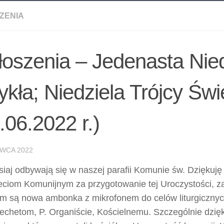
ZENIA
oszenia – Jedenasta Nied
kła; Niedziela Trójcy Świ
.06.2022 r.)
WCA 2022
siaj odbywają się w naszej parafii Komunie św. Dziękuję
eciom Komunijnym za przygotowanie tej Uroczystości, za
im są nowa ambonka z mikrofonem do celów liturgicznyc
echetom, P. Organiście, Kościelnemu. Szczególnie dzię