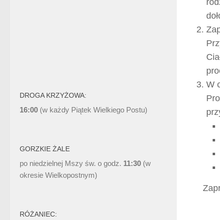
rod
doł
Zap
Prz
Cia
pro
W c
DROGA KRZYŻOWA:
Pro
16:00
(w każdy Piątek Wielkiego Postu)
prz
GORZKIE ŻALE
po niedzielnej Mszy św. o godz.
11:30
(w
okresie Wielkopostnym)
Zapr
RÓŻANIEC: