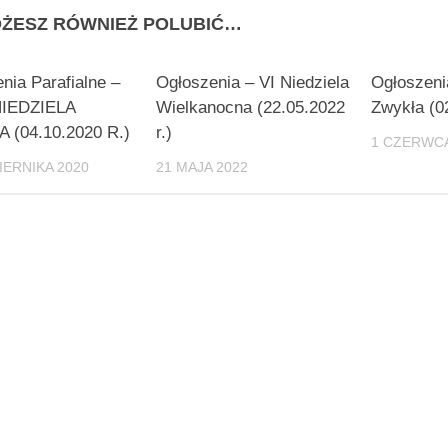
ŻESZ RÓWNIEŻ POLUBIĆ…
0
nia Parafialne –
Ogłoszenia – VI Niedziela
Ogłoszeni
NIEDZIELA
Wielkanocna (22.05.2022
Zwykła (02
 (04.10.2020 R.)
r.)
1 CZERWCA
IERNIKA 2020
21 MAJA 2022