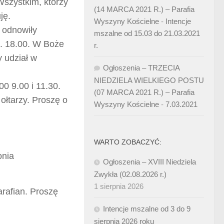
Wszystkim, którzy
(14 MARCA 2021 R.) – Parafia
ję.
Wyszyny Kościelne
-
Intencje
e odnowiły
mszalne od 15.03 do 21.03.2021
z. 18.00. W Boże
r.
y udział w
Ogłoszenia – TRZECIA
NIEDZIELA WIELKIEGO POSTU
0 9.00 i 11.30.
(07 MARCA 2021 R.) – Parafia
ołtarzy. Proszę o
Wyszyny Kościelne
-
7.03.2021
WARTO ZOBACZYĆ:
onia
Ogłoszenia – XVIII Niedziela
Zwykła (02.08.2026 r.)
1 sierpnia 2026
rafian. Proszę
.
Intencje mszalne od 3 do 9
sierpnia 2026 roku