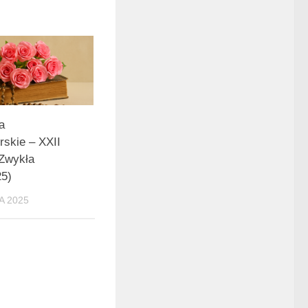
a
rskie – XXII
 Zwykła
25)
A 2025