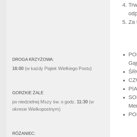
Trw
odp
Za 
PON
DROGA KRZYŻOWA:
Gąg
16:00
(w każdy Piątek Wielkiego Postu)
ŚR
CZ
PIA
GORZKIE ŻALE
SOB
po niedzielnej Mszy św. o godz.
11:30
(w
Me
okresie Wielkopostnym)
PO
RÓŻANIEC: