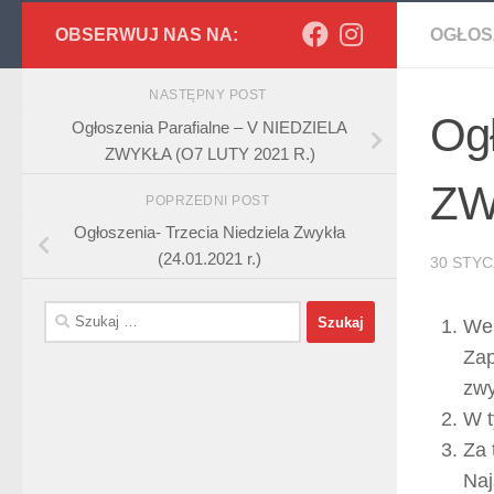
OBSERWUJ NAS NA:
OGŁOS
NASTĘPNY POST
Og
Ogłoszenia Parafialne – V NIEDZIELA
ZWYKŁA (O7 LUTY 2021 R.)
ZW
POPRZEDNI POST
Ogłoszenia- Trzecia Niedziela Zwykła
(24.01.2021 r.)
30 STYC
Szukaj:
We 
Zap
zwy
W t
Za 
Naj