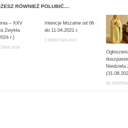
ŻESZ RÓWNIEŻ POLUBIĆ…
enia – XXV
Intencje Mszalne od 06
la Zwykła
do 11.04.2021 r.
2024 r.)
3 KWIETNIA 2021
ŚNIA 2024
Ogłoszeni
duszpaste
Niedziela
(31.08.20
30 SIERPNI