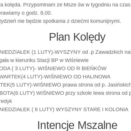
a kolęda. Przypominam ze Msze św w tygodniu na czas
rawiamy o godz. 8.00.
tydzień nie będzie spotkania z dziećmi komunijnymi.
Plan Kolędy
IEDZIAŁEK (1 LUTY)-WYSZYNY od .p Zawadzkich nast
ała w kierunku Stacji BP w Wiśniewie
ODA ( 3 LUTY)- WIŚNIEWO OD R BIEŃKÓW
WARTEK(4 LUTY)-WIŚNIEWO OD HALINOWA
TEK(5 LUTY)-WIŚNIEWO prawa strona od p. Jasińskich 
OTA(6 LUTY) WIŚNIEWO przy szkole lewa strona od p
redyk
NIEDZIAŁEK ( 8 LUTY) WYSZYNY STARE I KOLONIA
Intencje Mszalne