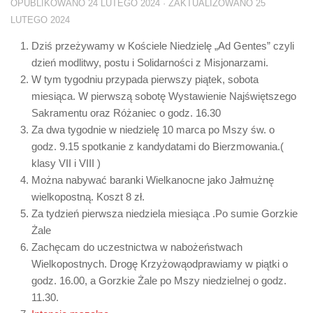
OPUBLIKOWANO
24 LUTEGO 2024
· ZAKTUALIZOWANO
25
LUTEGO 2024
Dziś przeżywamy w Kościele Niedzielę „Ad Gentes” czyli
dzień modlitwy, postu i Solidarności z Misjonarzami.
W tym tygodniu przypada pierwszy piątek, sobota
miesiąca. W pierwszą sobotę Wystawienie Najświętszego
Sakramentu oraz Różaniec o godz. 16.30
Za dwa tygodnie w niedzielę 10 marca po Mszy św. o
godz. 9.15 spotkanie z kandydatami do Bierzmowania.(
klasy VII i VIII )
Można nabywać baranki Wielkanocne jako Jałmużnę
wielkopostną. Koszt 8 zł.
Za tydzień pierwsza niedziela miesiąca .Po sumie Gorzkie
Żale
Zachęcam do uczestnictwa w nabożeństwach
Wielkopostnych. Drogę Krzyżowąodprawiamy w piątki o
godz. 16.00, a Gorzkie Żale po Mszy niedzielnej o godz.
11.30.