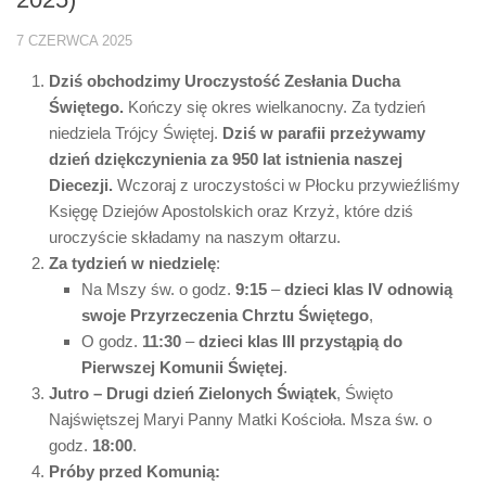
7 CZERWCA 2025
Dziś obchodzimy Uroczystość Zesłania Ducha
Świętego.
Kończy się okres wielkanocny. Za tydzień
niedziela Trójcy Świętej.
Dziś w parafii przeżywamy
dzień dziękczynienia za 950 lat istnienia naszej
Diecezji.
Wczoraj z uroczystości w Płocku przywieźliśmy
Księgę Dziejów Apostolskich oraz Krzyż, które dziś
uroczyście składamy na naszym ołtarzu.
Za tydzień w niedzielę
:
Na Mszy św. o godz.
9:15
–
dzieci klas IV odnowią
swoje Przyrzeczenia Chrztu Świętego
,
O godz.
11:30
–
dzieci klas III przystąpią do
Pierwszej Komunii Świętej
.
Jutro – Drugi dzień Zielonych Świątek
, Święto
Najświętszej Maryi Panny Matki Kościoła. Msza św. o
godz.
18:00
.
Próby przed Komunią: