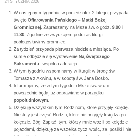
24 STYCZNIA 2026
W następnym tygodniu, w poniedziałek 2 lutego, przypada
święto
Ofiarowania Pańskiego – Matki Bożej
Gromnicznej
. Zapraszamy na Msze św. o godz.
9.00
i
11.30
. Zgodnie ze zwyczajem podczas liturgii
pobłogosławimy gromnice.
Za tydzień przypada pierwsza niedziela miesiąca. Po
sumie odbędzie się wystawienie
Najświętszego
Sakramentu
i wspólna adoracja.
W tym tygodniu wspominamy w liturgii: w środę św.
Tomasza z Akwinu, a w sobotę św. Jana Bosko.
Informujemy, że w tym tygodniu Msze św. w dni
powszednie będą już odprawiane w porządku
popołudniowym
.
Dziękuję wszystkim tym Rodzinom, które przyjęły kolędę.
Niestety jest część Rodzin, które nie przyjęły księdza po
kolędzie. Bóg Zapłać tym, którzy mnie wozili po kolędzie
pojazdami, dziękuję za wszelką życzliwość, za posiłki i nie