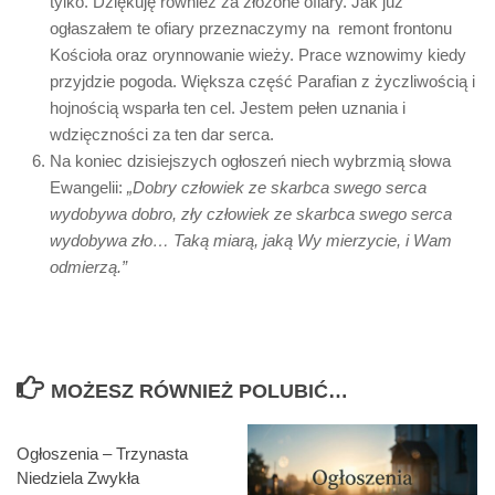
tylko. Dziękuję rownież za złożone ofiary. Jak już
ogłaszałem te ofiary przeznaczymy na remont frontonu
Kościoła oraz orynnowanie wieży. Prace wznowimy kiedy
przyjdzie pogoda. Większa część Parafian z życzliwością i
hojnością wsparła ten cel. Jestem pełen uznania i
wdzięczności za ten dar serca.
Na koniec dzisiejszych ogłoszeń niech wybrzmią słowa
Ewangelii:
„Dobry człowiek ze skarbca swego serca
wydobywa dobro, zły człowiek ze skarbca swego serca
wydobywa zło… Taką miarą, jaką Wy mierzycie, i Wam
odmierzą.”
MOŻESZ RÓWNIEŻ POLUBIĆ…
Ogłoszenia – Trzynasta
Niedziela Zwykła