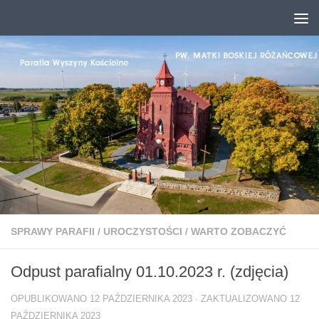
Przejdź do treści
SPRAWY PARAFII
/
UROCZYSTOŚCI
/
WARTO ZOBACZYĆ
Odpust parafialny 01.10.2023 r. (zdjęcia)
OPUBLIKOWANO
12 PAŹDZIERNIKA 2023
· ZAKTUALIZOWANO
12
PAŹDZIERNIKA 2023