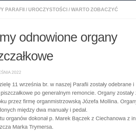
Y PARAFII
/
UROCZYSTOŚCI
/
WARTO ZOBACZYĆ
my odnowione organy
szczałkowe
ŚNIA 2022
ielę 11 września br. w naszej Parafii zostały odebrane 
 piszczałkowe po generalnym remoncie. Organy został
oku przez firmę organmistrzowską Józefa Mollina. Orga
elonych między dwa manuały i pedał.
u organów dokonał p. Marek Bączek z Ciechanowa z ini
zcza Marka Trymersa.