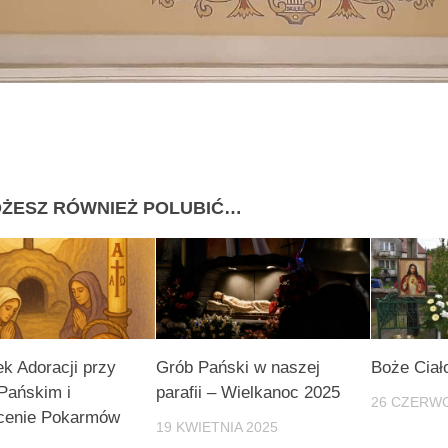
ŻESZ RÓWNIEŻ POLUBIĆ…
k Adoracji przy
Grób Pański w naszej
Boże Ciało
Pańskim i
parafii – Wielkanoc 2025
26 CZERWC
cenie Pokarmów
19 KWIETNIA 2025