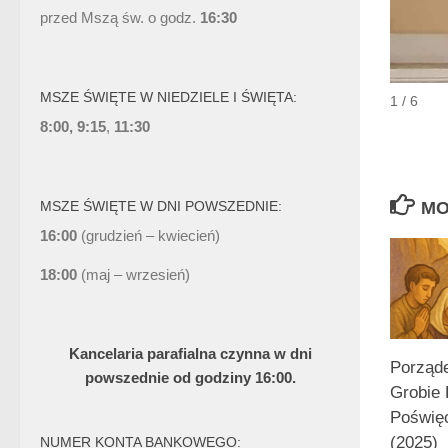
przed Mszą św. o godz.
16:30
MSZE ŚWIĘTE W NIEDZIELE I ŚWIĘTA:
1 / 6
8:00, 9:15
,
11:30
MO
MSZE ŚWIĘTE W DNI POWSZEDNIE:
16:00
(grudzień – kwiecień)
18:00
(maj – wrzesień)
Kancelaria parafialna czynna w dni
Porząde
powszednie od godziny 16:00.
Grobie 
Poświę
(2025)
NUMER KONTA BANKOWEGO: