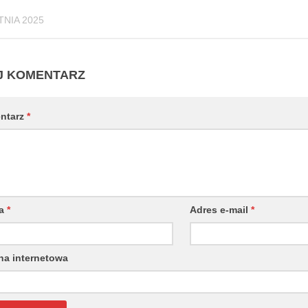
TNIA 2025
J KOMENTARZ
ntarz
*
wa
*
Adres e-mail
*
na internetowa