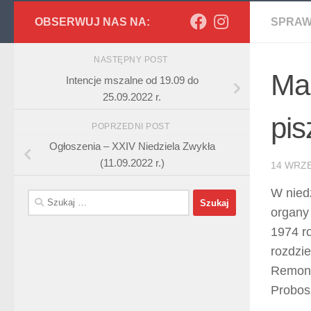
OBSERWUJ NAS NA:
SPRAW
NASTĘPNY POST
Ma
Intencje mszalne od 19.09 do
25.09.2022 r.
pi
POPRZEDNI POST
Ogłoszenia – XXIV Niedziela Zwykła
(11.09.2022 r.)
14 WRZE
W niedz
Szukaj:
organy
1974 r
rozdzi
Remont
Probos