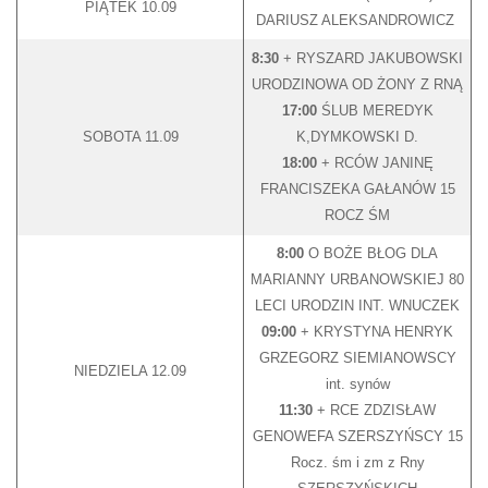
PIĄTEK 10.09
DARIUSZ ALEKSANDROWICZ
8:30
+ RYSZARD JAKUBOWSKI
URODZINOWA OD ŻONY Z RNĄ
17:00
ŚLUB MEREDYK
SOBOTA 11.09
K,DYMKOWSKI D.
18:00
+ RCÓW JANINĘ
FRANCISZEKA GAŁANÓW 15
ROCZ ŚM
8:00
O BOŻE BŁOG DLA
MARIANNY URBANOWSKIEJ 80
LECI URODZIN INT. WNUCZEK
09:00
+ KRYSTYNA HENRYK
GRZEGORZ SIEMIANOWSCY
NIEDZIELA 12.09
int. synów
11:30
+ RCE ZDZISŁAW
GENOWEFA SZERSZYŃSCY 15
Rocz. śm i zm z Rny