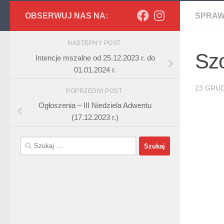
OBSERWUJ NAS NA:
SPRAW
NASTĘPNY POST
Sz
Intencje mszalne od 25.12.2023 r. do
01.01.2024 r.
23 GRUD
POPRZEDNI POST
Ogłoszenia – III Niedziela Adwentu
(17.12.2023 r.)
Szukaj: