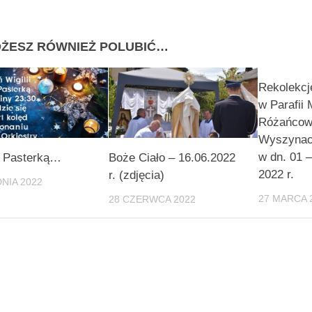
ŻESZ RÓWNIEŻ POLUBIĆ…
Rekolekcj
w Parafii 
Różańcow
Wyszynac
w dn. 01 –
d Pasterką…
Boże Ciało – 16.06.2022
2022 r.
r. (zdjęcia)
NIA 2022
27 MARCA 
28 CZERWCA 2022