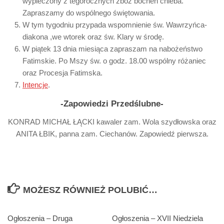
wypieczony z tegorocznych zbóż bochen chleba.
Zapraszamy do wspólnego świętowania.
W tym tygodniu przypada wspomnienie św. Wawrzyńca-
diakona ,we wtorek oraz św. Klary w środę.
W piątek 13 dnia miesiąca zapraszam na nabożeństwo
Fatimskie. Po Mszy św. o godz. 18.00 wspólny różaniec
oraz Procesja Fatimska.
Intencje
.
-Zapowiedzi Przedślubne-
KONRAD MICHAŁ ŁĄCKI kawaler zam. Wola szydłowska oraz
ANITA ŁBIK, panna zam. Ciechanów. Zapowiedź pierwsza.
MOŻESZ RÓWNIEŻ POLUBIĆ…
Ogłoszenia – Druga
Ogłoszenia – XVII Niedziela