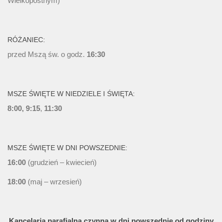
Wielkopostnym)
RÓŻANIEC:
przed Mszą św. o godz.
16:30
MSZE ŚWIĘTE W NIEDZIELE I ŚWIĘTA:
8:00, 9:15
,
11:30
MSZE ŚWIĘTE W DNI POWSZEDNIE:
16:00
(grudzień – kwiecień)
18:00
(maj – wrzesień)
Kancelaria parafialna czynna w dni powszednie od godziny