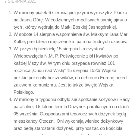
7 SIERPNIA 2021
W miniony piątek 6 sierpnia pielgrzymi wyruszyli z Płocka
na Jasna Górę. W codziennych modlitwach pamiętajmy o
tych ,którzy wędrują do Matki Boskiej Jasnogórskiej.
W sobotę 14 sierpnia wspomnienie św. Maksymiliana Marii
Kolbe, prezbitera i męczennika ,patrona trudnych czasów.
W przyszłą niedzielę 15 sierpnia Uroczystość
Wniebowzięcia N.M. P. Poświęcenie ziół i kwiatów po
każdej Mszy św. W tym dniu przypada również 101
rocznica „Cudu nad Wisłą” 15 sierpnia 1920r.Wojska
polskie pokonały bolszewików, co uchroniło Europę przed
zalewem komunizmu. Jest to także święto Wojska
Polskiego.
W minionym tygodniu odbyło się spotkanie sołtysów i Rady
parafialnej. Ustalono termin Dożynek parafialnych na dzień
05 września. Gospodarzami tegorocznych dożynek będą
mieszkańcy Otoczni. Oni wykonają wieniec dożynkowy
oraz będą starostami dożynek, przynosząc do kościoła