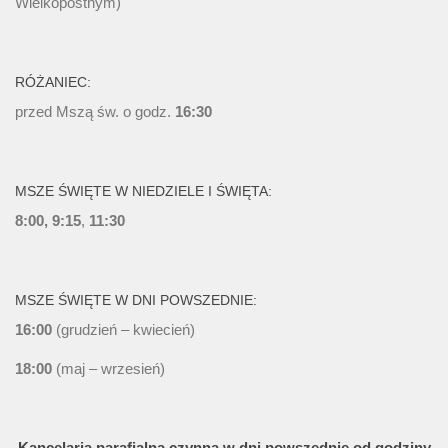
Wielkopostnym)
RÓŻANIEC:
przed Mszą św. o godz.
16:30
MSZE ŚWIĘTE W NIEDZIELE I ŚWIĘTA:
8:00, 9:15
,
11:30
MSZE ŚWIĘTE W DNI POWSZEDNIE:
16:00
(grudzień – kwiecień)
18:00
(maj – wrzesień)
Kancelaria parafialna czynna w dni powszednie od godziny