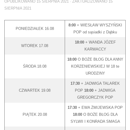
OPUBLIKOWANO
15 SIERPNIA 2021
· ZAKTUALIZOWANO
15
SIERPNIA 2021
8:00
+ WIESŁAW WYSZYŃSKI
PONIEDZIAŁEK 16.08
POP od sąsiadki z Dąbku
18:00
+ WANDA JÓZEF
WTOREK 17.08
KARWACCY
18:00
O BOŻE BŁOG DLA ANNY
ŚRODA 18.08
KORZENIEWSKIEJ W 18 te
URODZINY
17:30
+ JADWIGA TALAREK
CZWARTEK 19.08
POP
18:00
+ JADWIGA
GREGORCZYK POP
17:30
+ EWA ŻMIJEWSKA POP
PIĄTEK 20.08
18:00
O BOŻE BŁOG DLA
SYLWII I KONRADA SMAGA