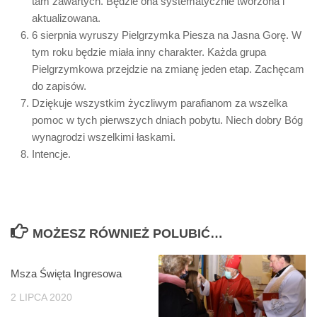
tam zawartych. Będzie ona systematycznie tworzona i
aktualizowana.
6 sierpnia wyruszy Pielgrzymka Piesza na Jasna Gorę. W
tym roku będzie miała inny charakter. Każda grupa
Pielgrzymkowa przejdzie na zmianę jeden etap. Zachęcam
do zapisów.
Dziękuje wszystkim życzliwym parafianom za wszelka
pomoc w tych pierwszych dniach pobytu. Niech dobry Bóg
wynagrodzi wszelkimi łaskami.
Intencje.
MOŻESZ RÓWNIEŻ POLUBIĆ…
Msza Święta Ingresowa
0
2 LIPCA 2020