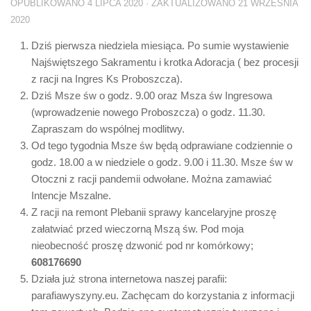
OPUBLIKOWANO
4 LIPCA 2020
· ZAKTUALIZOWANO
21 WRZEŚNIA
2020
Dziś pierwsza niedziela miesiąca. Po sumie wystawienie
Najświętszego Sakramentu i krotka Adoracja ( bez procesji
z racji na Ingres Ks Proboszcza).
Dziś Msze św o godz. 9.00 oraz Msza św Ingresowa
(wprowadzenie nowego Proboszcza) o godz. 11.30.
Zapraszam do wspólnej modlitwy.
Od tego tygodnia Msze św będą odprawiane codziennie o
godz. 18.00 a w niedziele o godz. 9.00 i 11.30. Msze św w
Otoczni z racji pandemii odwołane. Można zamawiać
Intencje Mszalne.
Z racji na remont Plebanii sprawy kancelaryjne proszę
załatwiać przed wieczorną Mszą św. Pod moja
nieobecność proszę dzwonić pod nr komórkowy;
608176690
Działa już strona internetowa naszej parafii:
parafiawyszyny.eu. Zachęcam do korzystania z informacji