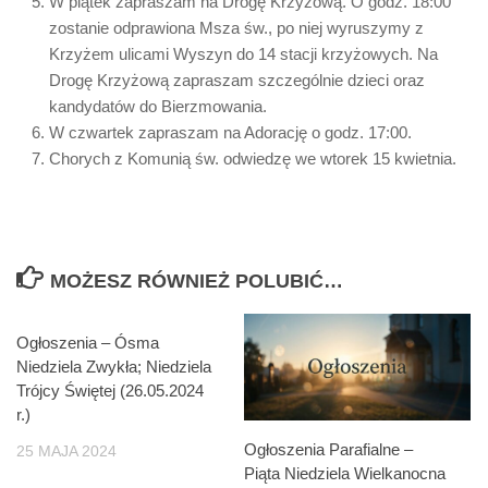
W piątek zapraszam na Drogę Krzyżową. O godz. 18:00
zostanie odprawiona Msza św., po niej wyruszymy z
Krzyżem ulicami Wyszyn do 14 stacji krzyżowych. Na
Drogę Krzyżową zapraszam szczególnie dzieci oraz
kandydatów do Bierzmowania.
W czwartek zapraszam na Adorację o godz. 17:00.
Chorych z Komunią św. odwiedzę we wtorek 15 kwietnia.
MOŻESZ RÓWNIEŻ POLUBIĆ…
Ogłoszenia – Ósma
Niedziela Zwykła; Niedziela
Trójcy Świętej (26.05.2024
r.)
Ogłoszenia Parafialne –
25 MAJA 2024
Piąta Niedziela Wielkanocna