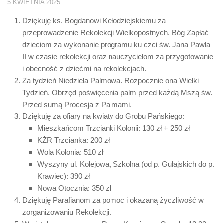
5 KWIETNIA 2025
Dziękuję ks. Bogdanowi Kołodziejskiemu za
przeprowadzenie Rekolekcji Wielkopostnych. Bóg Zapłać
dzieciom za wykonanie programu ku czci św. Jana Pawła
II w czasie rekolekcji oraz nauczycielom za przygotowanie
i obecność z dziećmi na rekolekcjach.
Za tydzień Niedziela Palmowa. Rozpocznie ona Wielki
Tydzień. Obrzęd poświęcenia palm przed każdą Mszą św.
Przed sumą Procesja z Palmami.
Dziękuję za ofiary na kwiaty do Grobu Pańskiego:
Mieszkańcom Trzcianki Kolonii: 130 zł + 250 zł
KŻR Trzcianka: 200 zł
Wola Kolonia: 510 zł
Wyszyny ul. Kolejowa, Szkolna (od p. Gułajskich do p.
Krawiec): 390 zł
Nowa Otocznia: 350 zł
Dziękuję Parafianom za pomoc i okazaną życzliwość w
zorganizowaniu Rekolekcji.