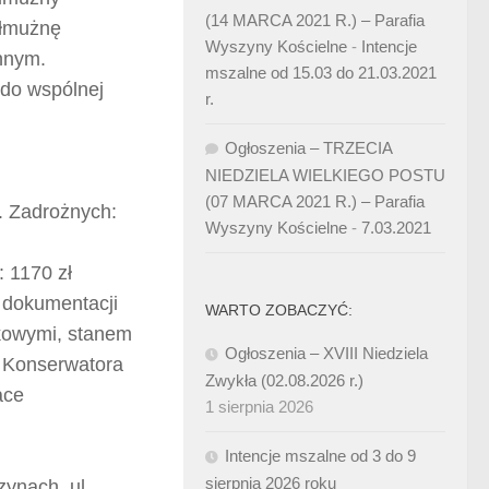
(14 MARCA 2021 R.) – Parafia
ałmużnę
Wyszyny Kościelne
-
Intencje
nnym.
mszalne od 15.03 do 21.03.2021
 do wspólnej
r.
Ogłoszenia – TRZECIA
NIEDZIELA WIELKIEGO POSTU
(07 MARCA 2021 R.) – Parafia
. Zadrożnych:
Wyszyny Kościelne
-
7.03.2021
: 1170 zł
 dokumentacji
WARTO ZOBACZYĆ:
tkowymi, stanem
Ogłoszenia – XVIII Niedziela
z Konserwatora
Zwykła (02.08.2026 r.)
ace
1 sierpnia 2026
Intencje mszalne od 3 do 9
sierpnia 2026 roku
ynach, ul.