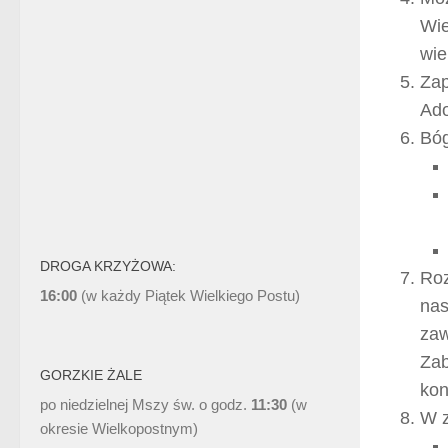
Wie
wie
Zap
Ado
Bóg
DROGA KRZYŻOWA:
Roz
16:00
(w każdy Piątek Wielkiego Postu)
nas
zaw
Zab
GORZKIE ŻALE
kon
po niedzielnej Mszy św. o godz.
11:30
(w
W z
okresie Wielkopostnym)