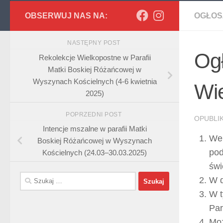
OBSERWUJ NAS NA:
OGŁOS
NASTĘPNY POST
Ogł
Rekolekcje Wielkopostne w Parafii
Matki Boskiej Różańcowej w
Wyszynach Kościelnych (4-6 kwietnia
Wie
2025)
POPRZEDNI POST
OPUBL
Intencje mszalne w parafii Matki
We 
Boskiej Różańcowej w Wyszynach
pod
Kościelnych (24.03–30.03.2025)
świ
Szukaj:
W d
W t
Par
Moż