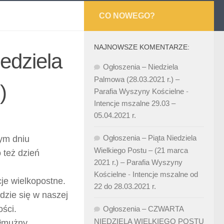
CO NOWEGO?
NAJNOWSZE KOMENTARZE:
iedziela
Ogłoszenia – Niedziela
Palmowa (28.03.2021 r.) –
)
Parafia Wyszyny Kościelne
-
Intencje mszalne 29.03 –
05.04.2021 r.
Ogłoszenia – Piąta Niedziela
ym dniu
Wielkiego Postu – (21 marca
 też dzień
2021 r.) – Parafia Wyszyny
Kościelne
-
Intencje mszalne od
je wielkopostne.
22 do 28.03.2021 r.
dzie się w naszej
ości.
Ogłoszenia – CZWARTA
NIEDZIELA WIELKIEGO POSTU
ałmużny