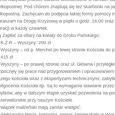
lkopostnej. Pod chórem znajdują się też skarbonki na j
lkopostną. Zachęcam do podjęcia takiej formy pomocy i
raszam na Drogę Krzyżową w piątki o godz. 16:00 oraz
racji w każdy czwartek.
 Zapłać za ofiary na kwiaty do Grobu Pańskiego:
K.Ż.R – Wyszyny: 200 zł
Wyszyny – od p. Merchel po lewej stronie Kościoła do p
415 zł
Wyszyny – po prawej stronie oraz ul. Główna i przyległe
poczęły się prace nad przygotowaniem i opracowaniem
zego kościoła wraz z ekspertyzami technicznymi, zaby
ilgocenia Kościoła itp. Są to wymagania stawiane prze
ytków, aby w dalszym etapie uzyskać pozwolenia na pr
serwatorskie przy naszym Kościele.
wiązek małżeński mają zamiar wstąpić:
Aleksandra Maria Jaworska, panna zamieszkała w Wysz