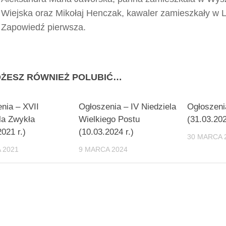
Wiejska oraz Mikołaj Henczak, kawaler zamieszkały w L
Zapowiedź pierwsza.
ŻESZ RÓWNIEŻ POLUBIĆ…
nia – XVII
Ogłoszenia – IV Niedziela
Ogłoszeni
la Zwykła
Wielkiego Postu
(31.03.202
2021 r.)
(10.03.2024 r.)
30 MARCA 
A 2021
9 MARCA 2024