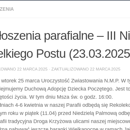
ZENIA
oszenia parafialne – III N
lkiego Postu (23.03.2025
IKOWANO
22 MARCA 2025
· ZAKTUALIZOWANO
22 MARCA 2025
wtorek 25 marca Uroczystość Zwiastowania N.M.P. W t
ejmujemy Duchową Adopcję Dziecka Poczętego. Jest to
ętości życia. W tym dniu Msza św. o godz. 16:00.
niach 4-6 kwietnia w naszej Parafii odbędą się Rekolekc
ym roku w piątek (11.04) przed Niedzielą Palmową odbę
afii tradycyjna Droga Krzyżowa ulicami naszej miejscow
na nabywać jeszcze baranki Wielkanocne w ramach J