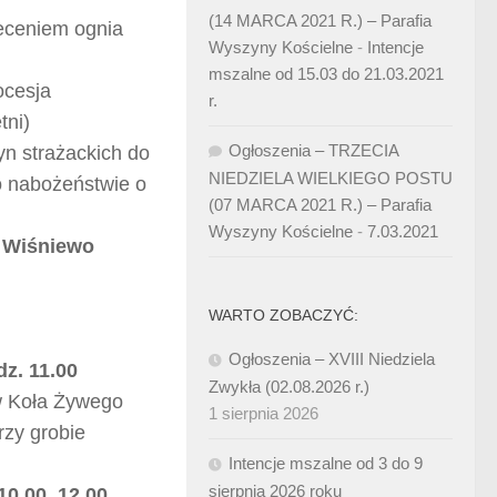
(14 MARCA 2021 R.) – Parafia
ieceniem ognia
Wyszyny Kościelne
-
Intencje
mszalne od 15.03 do 21.03.2021
ocesja
r.
tni)
Ogłoszenia – TRZECIA
n strażackich do
NIEDZIELA WIELKIEGO POSTU
o nabożeństwie o
(07 MARCA 2021 R.) – Parafia
Wyszyny Kościelne
-
7.03.2021
. Wiśniewo
WARTO ZOBACZYĆ:
Ogłoszenia – XVIII Niedziela
z. 11.00
Zwykła (02.08.2026 r.)
ów Koła Żywego
1 sierpnia 2026
rzy grobie
Intencje mszalne od 3 do 9
sierpnia 2026 roku
10.00, 12.00,