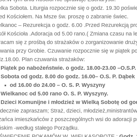
lka Sobota. Liturgia rozpocznie się o godz. 19.30 pośw
ed Kościołem. Na Msze św. proszę o zabranie świec.
lkanoc – Rezurekcja o godz. 6.00 .Przed Rezurekcją pr
ół Kościoła .Adoracja od 5.00 rano.( Zmiana czasu na le
acam się z prośbą do strażaków o zorganizowanie druży
wania przy Grobie. Czuwanie rozpocznie się w piątek p
z.18.00. Plan czuwania strażaków:
Piątek po nab
ożeństwie
.
o
godz. 18.00
-23.00
–
O.S.P
Sobota od godz
.
8.00 do godz. 1
6
.00
–
O.S. P. Dąbek
o
d 1
6
.00 do 24.00
– O. S. P.
Wyszyny
Wielkanoc od 5.00 rano
O. S. P. W
yszyny.
Dzieci Komunijne i młodzież
w Wielką Sobotę
od god
decznie zapraszam; Straż, dzieci, młodzież,ministrant
ańca imieszkańców z poszczególnych wsi do adoracji p
skim -według stałego Porządku.
ŚWIĘCENIE POKAMÓW W WIELKĄSOBOTĘ ;
Godz. 