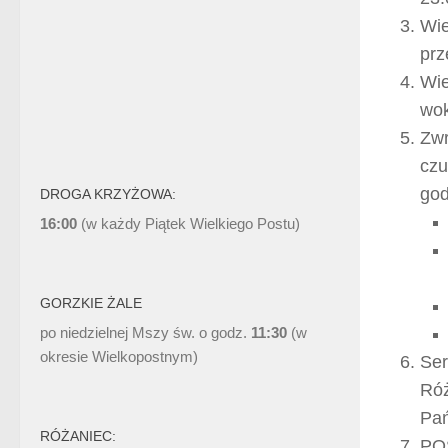
Wie
prz
Wie
wok
Zwr
czu
god
DROGA KRZYŻOWA:
16:00
(w każdy Piątek Wielkiego Postu)
GORZKIE ŻALE
po niedzielnej Mszy św. o godz.
11:30
(w
okresie Wielkopostnym)
Ser
Róż
Pań
RÓŻANIEC:
PO