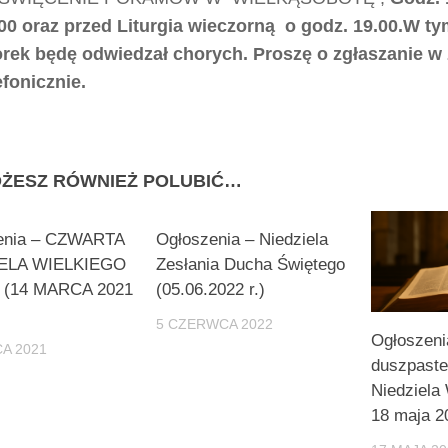
00 oraz przed Litur
gia wieczorną o godz. 1
9
.00.W ty
orek
będę odwiedzał chorych. Proszę o zgłaszanie w z
efonicznie.
ŻESZ RÓWNIEŻ POLUBIĆ…
enia – CZWARTA
Ogłoszenia – Niedziela
IELA WIELKIEGO
Zesłania Ducha Świętego
(14 MARCA 2021
(05.06.2022 r.)
5 CZERWCA 2022
Ogłoszeni
A 2021
duszpaste
Niedziela
18 maja 20