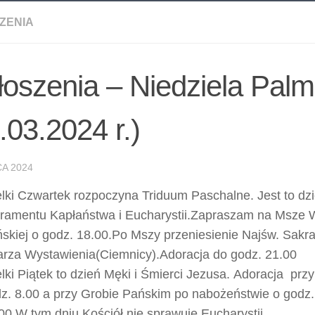
ZENIA
oszenia – Niedziela Pal
.03.2024 r.)
A 2024
lki Czwartek rozpoczyna Triduum Paschalne. Jest to dz
ramentu Kapłaństwa i Eucharystii.Zapraszam na Msze 
skiej o godz. 18.00.Po Mszy przeniesienie Najśw. Sakr
arza Wystawienia(Ciemnicy).Adoracja do godz. 21.00
lki Piątek to dzień Męki i Śmierci Jezusa. Adoracja prz
z. 8.00 a przy Grobie Pańskim po nabożeństwie o godz.
00.W tym dniu Kościół nie sprawuje Eucharystii.