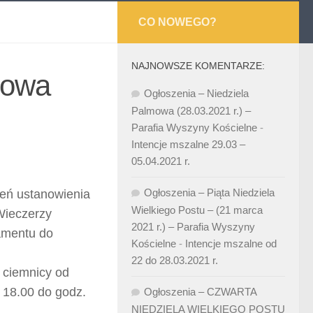
CO NOWEGO?
NAJNOWSZE KOMENTARZE:
mowa
Ogłoszenia – Niedziela
Palmowa (28.03.2021 r.) –
Parafia Wyszyny Kościelne
-
Intencje mszalne 29.03 –
05.04.2021 r.
Ogłoszenia – Piąta Niedziela
ień ustanowienia
Wielkiego Postu – (21 marca
Wieczerzy
2021 r.) – Parafia Wyszyny
amentu do
Kościelne
-
Intencje mszalne od
22 do 28.03.2021 r.
y ciemnicy od
 18.00 do godz.
Ogłoszenia – CZWARTA
NIEDZIELA WIELKIEGO POSTU