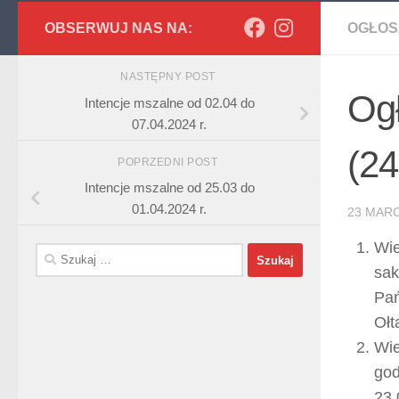
OBSERWUJ NAS NA:
OGŁOS
NASTĘPNY POST
Ogł
Intencje mszalne od 02.04 do
07.04.2024 r.
(24
POPRZEDNI POST
Intencje mszalne od 25.03 do
01.04.2024 r.
23 MARC
Wie
Szukaj:
sak
Pań
Ołt
Wie
god
23.