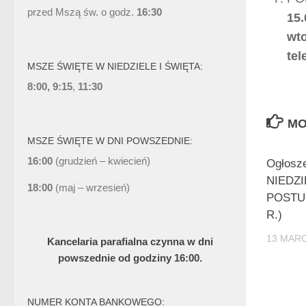
przed Mszą św. o godz.
16:30
15.
wt
tel
MSZE ŚWIĘTE W NIEDZIELE I ŚWIĘTA:
8:00, 9:15
,
11:30
MO
MSZE ŚWIĘTE W DNI POWSZEDNIE:
16:00
(grudzień – kwiecień)
Ogłosz
NIEDZ
18:00
(maj – wrzesień)
POSTU 
R.)
13 MARC
Kancelaria parafialna czynna w dni
powszednie od godziny 16:00.
NUMER KONTA BANKOWEGO: