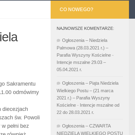
CO NOWEGO?
NAJNOWSZE KOMENTARZE:
iela
Ogłoszenia – Niedziela
Palmowa (28.03.2021 r.) –
Parafia Wyszyny Kościelne
-
Intencje mszalne 29.03 –
05.04.2021 r.
Ogłoszenia – Piąta Niedziela
ego Sakramentu
Wielkiego Postu – (21 marca
. 11.00 odmówimy
2021 r.) – Parafia Wyszyny
Kościelne
-
Intencje mszalne od
h diecezjach
22 do 28.03.2021 r.
szach św. Powoli
 w pełni bez
Ogłoszenia – CZWARTA
NIEDZIELA WIELKIEGO POSTU
sze również