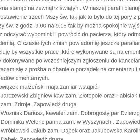
na stanąć na zewnątrz świątyni. W naszej parafii planu
ostawienie trzech Mszy św, tak jak to było do tej pory z
y św. z godz. 9.00 na 9.15 tak by można spokojnie wyjś
z odczytać wypominki i powrócić do pacierza, który odm
demią. O czasie tych zmian powiadomię jeszcze parafia
luję by wszystkie prace ,które wykonywane są na cment
y dokonywane po wcześniejszym zgłoszeniu do kancelarii
acam się z prośba o dbanie o porządek na cmentarzu i 
adów cmentarnych.
wiązek małżeński maja zamiar wstąpić:
Jarczewski Zbigniew kaw zam. Złotopole oraz Fabisiak 
zam. Zdroje. Zapowiedź druga
Wozniak Dariusz, kawaler zam. Dobrogosty par Dzierz
Dominika Welenc panna zam. w Wyszynach . Zapowied
Wróblewski Jakub zam. Dąbek oraz Jakubowska Karoli
Dąbek. Zapowiedź druga.