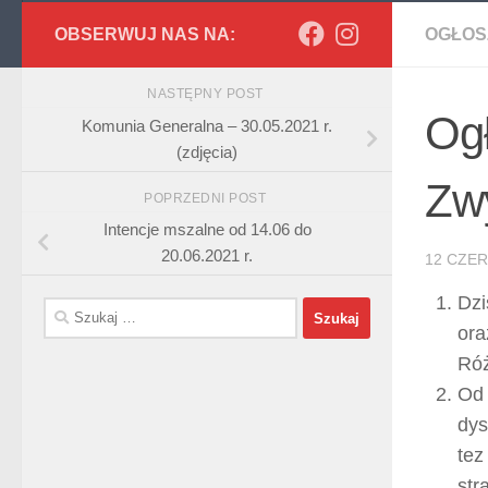
OBSERWUJ NAS NA:
OGŁOS
NASTĘPNY POST
Ogł
Komunia Generalna – 30.05.2021 r.
(zdjęcia)
Zwy
POPRZEDNI POST
Intencje mszalne od 14.06 do
20.06.2021 r.
12 CZE
Dzi
Szukaj:
ora
Róż
Od 
dys
tez
str