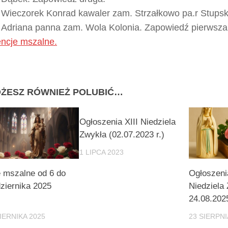
Wieczorek Konrad kawaler zam. Strzałkowo pa.r Stupsk
Adriana panna zam. Wola Kolonia. Zapowiedź pierwsza
encje mszalne.
ŻESZ RÓWNIEŻ POLUBIĆ…
Ogłoszenia XIII Niedziela
Zwykła (02.07.2023 r.)
1 LIPCA 2023
e mszalne od 6 do
Ogłoszeni
ziernika 2025
Niedziela
24.08.2025
IERNIKA 2025
23 SIERPNI