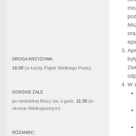
moż
poz
Msz
ora
epi
Ape
był
DROGA KRZYŻOWA:
Zwr
16:00
(w każdy Piątek Wielkiego Postu)
odp
W z
GORZKIE ŻALE
po niedzielnej Mszy św. o godz.
11:30
(w
okresie Wielkopostnym)
RÓŻANIEC: