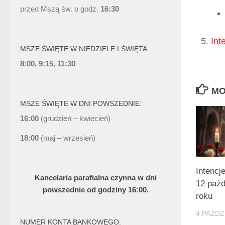
przed Mszą św. o godz.
16:30
Int
MSZE ŚWIĘTE W NIEDZIELE I ŚWIĘTA:
8:00, 9:15
,
11:30
MO
MSZE ŚWIĘTE W DNI POWSZEDNIE:
16:00
(grudzień – kwiecień)
18:00
(maj – wrzesień)
Intencj
Kancelaria parafialna czynna w dni
12 paźd
powszednie od godziny 16:00.
roku
4 PAŹDZ
NUMER KONTA BANKOWEGO: