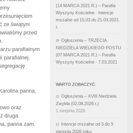
(14 MARCA 2021 R.) – Parafia
jemy
Wyszyny Kościelne
-
Intencje
 przesunięciem
mszalne od 15.03 do 21.03.2021
ć ze świątyni
r.
awialiśmy przed
Ogłoszenia – TRZECIA
n.
NIEDZIELA WIELKIEGO POSTU
arzu parafialnym
(07 MARCA 2021 R.) – Parafia
 parafialnej.
Wyszyny Kościelne
-
7.03.2021
segregację
WARTO ZOBACZYĆ:
Karolina panna,
Ogłoszenia – XVIII Niedziela
Zwykła (02.08.2026 r.)
gowo oraz
1 sierpnia 2026
ź druga.
na, panna zam.
Intencje mszalne od 3 do 9
sierpnia 2026 roku