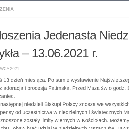
ZENIA
oszenia Jedenasta Niedz
kła – 13.06.2021 r.
RWCA 2021
ś 13 dzień miesiąca. Po sumie wystawienie Najświętsz
z adoracja i procesja Fatimska. Przed Msza św o godz
aniec.
następnej niedzieli Biskupi Polscy znoszą we wszystkic
pensy od uczestnictwa w niedzielnych i świątecznych M
 znoszone zostały limity wiernych w Kościołach. Możemy
achu i obaw brać udział w niedzielnych Mszach św. Zaw