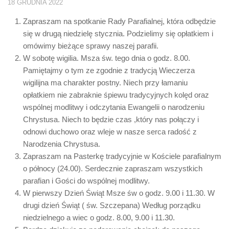
18 GRUDNIA 2022
Zapraszam na spotkanie Rady Parafialnej, która odbędzie
się w drugą niedzielę stycznia. Podzielimy się opłatkiem i
omówimy bieżące sprawy naszej parafii.
W sobotę wigilia. Msza św. tego dnia o godz. 8.00.
Pamiętajmy o tym ze zgodnie z tradycją Wieczerza
wigilijna ma charakter postny. Niech przy łamaniu
opłatkiem nie zabraknie śpiewu tradycyjnych kolęd oraz
wspólnej modlitwy i odczytania Ewangelii o narodzeniu
Chrystusa. Niech to będzie czas ,który nas połączy i
odnowi duchowo oraz wleje w nasze serca radość z
Narodzenia Chrystusa.
Zapraszam na Pasterkę tradycyjnie w Kościele parafialnym
o północy (24.00). Serdecznie zapraszam wszystkich
parafian i Gości do wspólnej modlitwy.
W pierwszy Dzień Świąt Msze św o godz. 9.00 i 11.30. W
drugi dzień Świąt ( św. Szczepana) Według porządku
niedzielnego a wiec o godz. 8.00, 9.00 i 11.30.