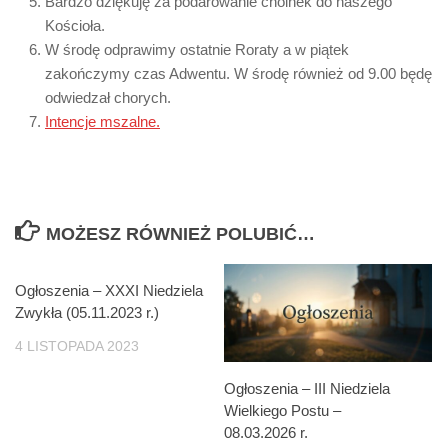
Bardzo dziękuję za podarowanie choinek do naszego
Kościoła.
W środę odprawimy ostatnie Roraty a w piątek
zakończymy czas Adwentu. W środę również od 9.00 będę
odwiedzał chorych.
Intencje mszalne.
MOŻESZ RÓWNIEŻ POLUBIĆ…
Ogłoszenia – XXXI Niedziela
Zwykła (05.11.2023 r.)
4 LISTOPADA 2023
Ogłoszenia – III Niedziela
Wielkiego Postu –
08.03.2026 r.