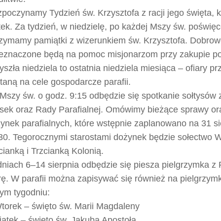
poczynamy Tydzień św. Krzysztofa z racji jego święta, 
tek. Za tydzień, w niedzielę, po każdej Mszy św. poświę
zymamy pamiątki z wizerunkiem św. Krzysztofa. Dobrowo
eznaczone będą na pomoc misjonarzom przy zakupie p
yszła niedziela to ostatnia niedziela miesiąca – ofiary 
taną na cele gospodarcze parafii.
Mszy św. o godz. 9:15 odbędzie się spotkanie sołtysów
sek oraz Rady Parafialnej. Omówimy bieżące sprawy or
ynek parafialnych, które wstępnie zaplanowano na 31 si
30. Tegorocznymi starostami dożynek będzie sołectwo 
cianką i Trzcianką Kolonią.
niach 6–14 sierpnia odbędzie się piesza pielgrzymka z
ę. W parafii można zapisywać się również na pielgrzy
ym tygodniu:
torek – święto św. Marii Magdaleny
iątek – święto św. Jakuba Apostoła