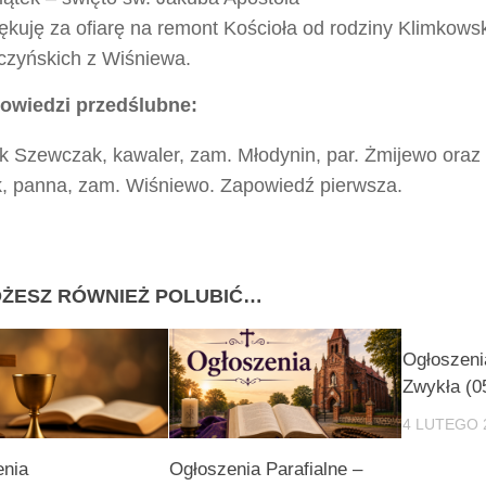
ękuję za ofiarę na remont Kościoła od rodziny Klimkowsk
czyńskich z Wiśniewa.
owiedzi przedślubne:
yk Szewczak, kawaler, zam. Młodynin, par. Żmijewo ora
k, panna, zam. Wiśniewo. Zapowiedź pierwsza.
ŻESZ RÓWNIEŻ POLUBIĆ…
Ogłoszeni
Zwykła (05
4 LUTEGO 
enia
Ogłoszenia Parafialne –