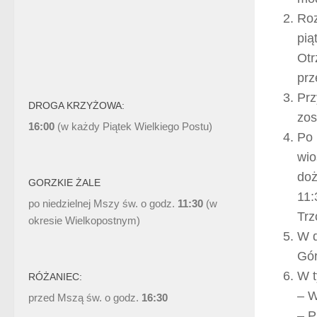
Roz
pią
Otr
prz
Prz
DROGA KRZYŻOWA:
zos
16:00
(w każdy Piątek Wielkiego Postu)
Po 
wio
doż
GORZKIE ŻALE
11:
po niedzielnej Mszy św. o godz.
11:30
(w
Trz
okresie Wielkopostnym)
W d
Gór
W t
RÓŻANIEC:
– W
przed Mszą św. o godz.
16:30
– P