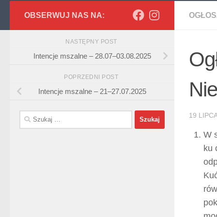
OBSERWUJ NAS NA:
OGŁOS
NASTĘPNY POST
Ogł
Intencje mszalne – 28.07–03.08.2025
POPRZEDNI POST
Nie
Intencje mszalne – 21–27.07.2025
Szukaj:
19 LIPC
W s
ku 
odp
Kuć
rów
pok
mod