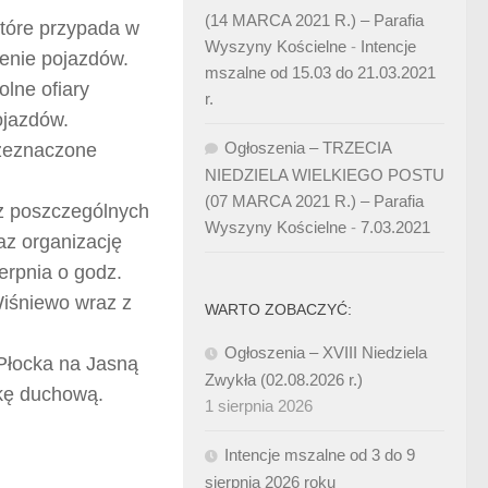
(14 MARCA 2021 R.) – Parafia
które przypada w
Wyszyny Kościelne
-
Intencje
cenie pojazdów.
mszalne od 15.03 do 21.03.2021
lne ofiary
r.
ojazdów.
Ogłoszenia – TRZECIA
przeznaczone
NIEDZIELA WIELKIEGO POSTU
(07 MARCA 2021 R.) – Parafia
 z poszczególnych
Wyszyny Kościelne
-
7.03.2021
az organizację
erpnia o godz.
Wiśniewo wraz z
WARTO ZOBACZYĆ:
Ogłoszenia – XVIII Niedziela
 Płocka na Jasną
Zwykła (02.08.2026 r.)
mkę duchową.
1 sierpnia 2026
Intencje mszalne od 3 do 9
sierpnia 2026 roku