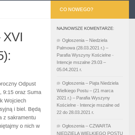
CO NOWEGO?
NAJNOWSZE KOMENTARZE:
– XVI
Ogłoszenia – Niedziela
Palmowa (28.03.2021 r.) –
):
Parafia Wyszyny Kościelne
-
Intencje mszalne 29.03 –
05.04.2021 r.
Ogłoszenia – Piąta Niedziela
doroczny Odpust
Wielkiego Postu – (21 marca
0, 9:15 oraz Suma
2021 r.) – Parafia Wyszyny
ik Wojciech
Kościelne
-
Intencje mszalne od
yjną i biel. Będą
22 do 28.03.2021 r.
ia z sakramentu
miętajmy o nich w
Ogłoszenia – CZWARTA
NIEDZIELA WIELKIEGO POSTU