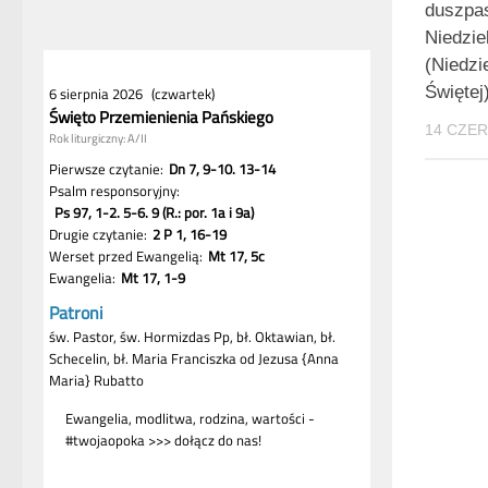
duszpas
Niedzie
(Niedzi
Świętej
14 CZE