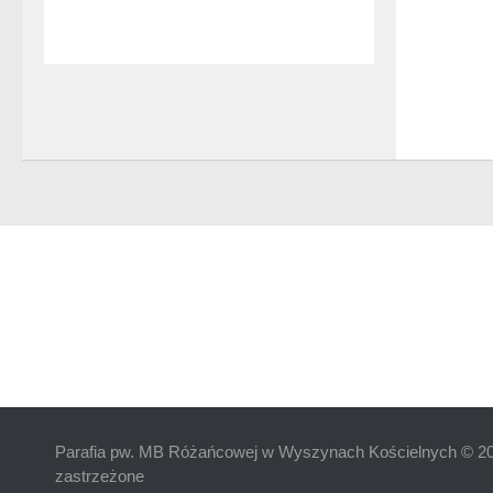
Parafia pw. MB Różańcowej w Wyszynach Kościelnych © 20
zastrzeżone