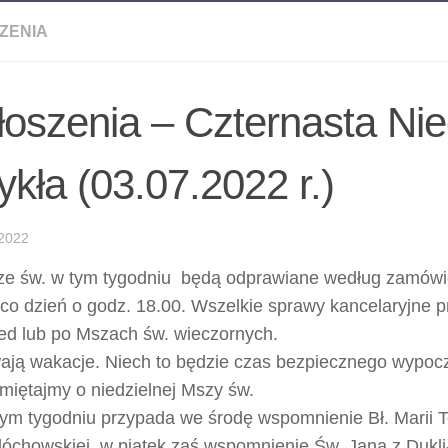
ZENIA
oszenia – Czternasta Nie
kła (03.07.2022 r.)
2022
e św. w tym tygodniu będą odprawiane według zamówio
 co dzień o godz. 18.00. Wszelkie sprawy kancelaryjne 
ed lub po Mszach św. wieczornych.
ają wakacje. Niech to będzie czas bezpiecznego wypoc
miętajmy o niedzielnej Mszy św.
ym tygodniu przypada we środę wspomnienie Bł. Marii 
óchowskiej, w piątek zaś wspomnienie Św. Jana z Dukli-