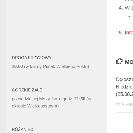
W z
Int
DROGA KRZYŻOWA:
MO
16:00
(w każdy Piątek Wielkiego Postu)
Ogłosze
Niedzie
GORZKIE ŻALE
(25.08.
po niedzielnej Mszy św. o godz.
11:30
(w
24 SIER
okresie Wielkopostnym)
RÓŻANIEC: