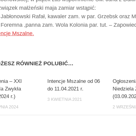
wiązek małżeński maja zamiar wstąpić:
Jabłonowski Rafał, kawaler zam. w par. Grzebsk oraz M
Foremna ,panna zam. Wola Kolonia par. tut. – Zapowie
encje Mszalne.
ŻESZ RÓWNIEŻ POLUBIĆ…
nia – XXI
Intencje Mszalne od 06
Ogłoszeni
la Zwykła
do 11.04.2021 r.
Niedziela
2024 r.)
(03.09.202
3 KWIETNIA 2021
PNIA 2024
2 WRZEŚNI