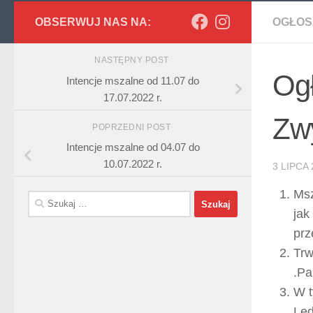
OBSERWUJ NAS NA:
OGŁOS
NASTĘPNY POST
Ogł
Intencje mszalne od 11.07 do
17.07.2022 r.
Zwy
POPRZEDNI POST
Intencje mszalne od 04.07 do
10.07.2022 r.
3 LIPCA 
Msz
Szukaj:
jak
prz
Trw
.Pa
W t
Led