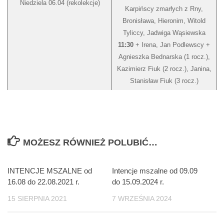
Niedziela 06.04 (rekolekcje)
Karpińscy zmarłych z Rny,
Bronisława, Hieronim, Witold
Tyliccy, Jadwiga Wąsiewska
11:30
+ Irena, Jan Podlewscy +
Agnieszka Bednarska (1 rocz.),
Kazimierz Fiuk (2 rocz.), Janina,
Stanisław Fiuk (3 rocz.)
MOŻESZ RÓWNIEŻ POLUBIĆ…
INTENCJE MSZALNE od
Intencje mszalne od 09.09
16.08 do 22.08.2021 r.
do 15.09.2024 r.
15 SIERPNIA 2021
7 WRZEŚNIA 2024