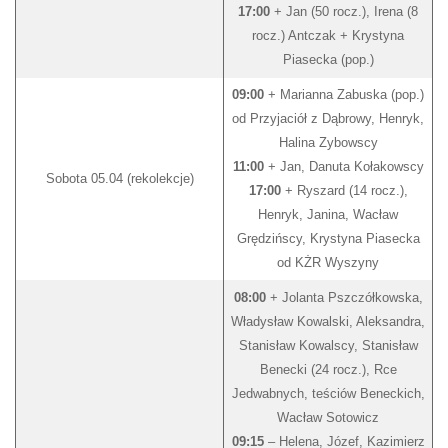
17:00
+ Jan (50 rocz.), Irena (8
rocz.) Antczak + Krystyna
Piasecka (pop.)
09:00
+ Marianna Zabuska (pop.)
od Przyjaciół z Dąbrowy, Henryk,
Halina Zybowscy
11:00
+ Jan, Danuta Kołakowscy
Sobota 05.04 (rekolekcje)
17:00
+ Ryszard (14 rocz.),
Henryk, Janina, Wacław
Grędzińscy, Krystyna Piasecka
od KŻR Wyszyny
08:00
+ Jolanta Pszczółkowska,
Władysław Kowalski, Aleksandra,
Stanisław Kowalscy, Stanisław
Benecki (24 rocz.), Rce
Jedwabnych, teściów Beneckich,
Wacław Sotowicz
09:15
– Helena, Józef, Kazimierz