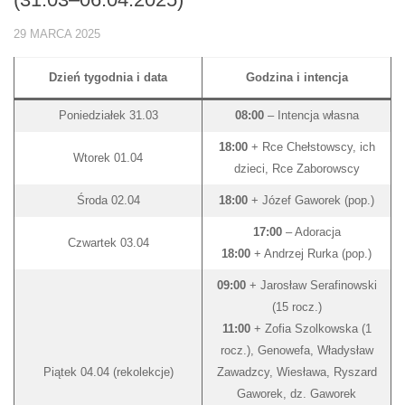
29 MARCA 2025
Dzień tygodnia i data
Godzina i intencja
Poniedziałek 31.03
08:00
– Intencja własna
18:00
+ Rce Chełstowscy, ich
Wtorek 01.04
dzieci, Rce Zaborowscy
Środa 02.04
18:00
+ Józef Gaworek (pop.)
17:00
– Adoracja
Czwartek 03.04
18:00
+ Andrzej Rurka (pop.)
09:00
+ Jarosław Serafinowski
(15 rocz.)
11:00
+ Zofia Szolkowska (1
rocz.), Genowefa, Władysław
Piątek 04.04 (rekolekcje)
Zawadzcy, Wiesława, Ryszard
Gaworek, dz. Gaworek