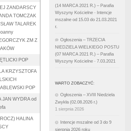
(14 MARCA 2021 R.) – Parafia
ZEJ ZANDARSCY
Wyszyny Kościelne
-
Intencje
WANDA TOMCZAK
mszalne od 15.03 do 21.03.2021
ISŁAW TALAREK
r.
Joanny
Ogłoszenia – TRZECIA
REGORCZYK ZM Z
NIEDZIELA WIELKIEGO POSTU
ZAKÓW
(07 MARCA 2021 R.) – Parafia
ĘTLICKI POP
Wyszyny Kościelne
-
7.03.2021
LA KRZYSZTOFA
ULSKICH
WARTO ZOBACZYĆ:
RABLEWSKI POP
Ogłoszenia – XVIII Niedziela
A JAN WYDRA od
Zwykła (02.08.2026 r.)
efa
1 sierpnia 2026
 ROCZ) HALINA
Intencje mszalne od 3 do 9
SCY
sierpnia 2026 roku