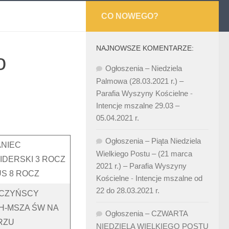
CO NOWEGO?
NAJNOWSZE KOMENTARZE:
o
Ogłoszenia – Niedziela
Palmowa (28.03.2021 r.) –
Parafia Wyszyny Kościelne
-
Intencje mszalne 29.03 –
05.04.2021 r.
Ogłoszenia – Piąta Niedziela
NIEC
Wielkiego Postu – (21 marca
IDERSKI 3 ROCZ
2021 r.) – Parafia Wyszyny
US 8 ROCZ
Kościelne
-
Intencje mszalne od
22 do 28.03.2021 r.
TCZYŃSCY
H-MSZA ŚW NA
Ogłoszenia – CZWARTA
RZU
NIEDZIELA WIELKIEGO POSTU