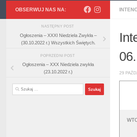
OBSERWUJ NAS NA:
INTEN
NASTĘPNY POST
Int
Ogłoszenia – XXXI Niedziela Zwykła –
(30.10.2022 r.) Wszystkich Świętych.
06.
POPRZEDNI POST
Ogłoszenia – XXX Niedziela zwykła
(23.10.2022 r.)
29 PAŹD
Szukaj:
WTO