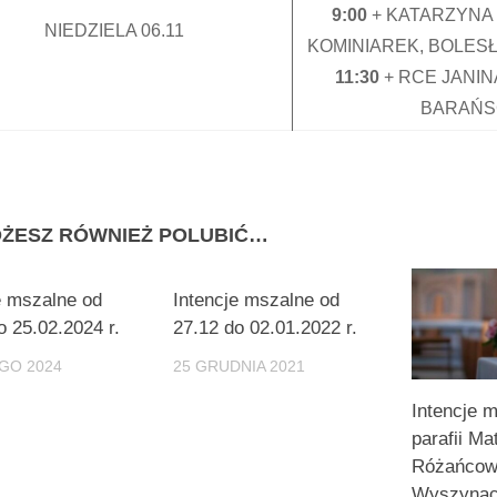
9:00
+ KATARZYNA
NIEDZIELA 06.11
KOMINIAREK, BOLES
11:30
+ RCE JANI
BARAŃS
ŻESZ RÓWNIEŻ POLUBIĆ…
e mszalne od
Intencje mszalne od
o 25.02.2024 r.
27.12 do 02.01.2022 r.
GO 2024
25 GRUDNIA 2021
Intencje 
parafii Ma
Różańcow
Wyszynac