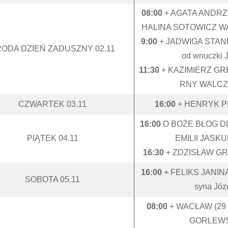
08:00
+ AGATA ANDR
HALINA SOTOWICZ 
9:00
+ JADWIGA STAN
ODA DZIEŃ ZADUSZNY 02.11
od wnuczki 
11:30
+ KAZIMIERZ G
RNY WALC
CZWARTEK 03.11
16:00
+ HENRYK P
16:00
O BOŻE BŁOG D
PIĄTEK 04.11
EMILII JASK
16:30
+ ZDZISŁAW G
16:00
+ FELIKS JANIN
SOBOTA 05.11
syna Józ
08:00
+ WACŁAW (29
GORLEW