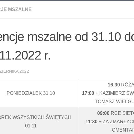
CJE MSZALNE
encje mszalne od 31.10 d
11.2022 r.
ZIERNIKA 2022
16:30
RÓŻA
PONIEDZIAŁEK 31.10
17:00
+ KAZIMIERZ ŚW
TOMASZ WIELG
09:00
RCE SIE
REK WSZYSTKICH ŚWIĘTYCH
11:30
+ ZA ZMARŁYC
01.11
CMENTA