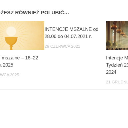
ŻESZ RÓWNIEŻ POLUBIĆ…
INTENCJE MSZALNE od
28.06 do 04.07.2021 r.
26 CZERWCA 2021
e mszalne – 16–22
Intencje 
a 2025
Tydzień 2
2024
RWCA 2025
21 GRUDNI