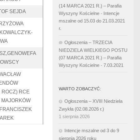
(14 MARCA 2021 R.) – Parafia
TOF SEJDA
Wyszyny Kościelne
-
Intencje
mszalne od 15.03 do 21.03.2021
RZYŻOWA
r.
 KOWALCZYK-
OWA
Ogłoszenia – TRZECIA
NIEDZIELA WIELKIEGO POSTU
USZ,GENOWEFA
(07 MARCA 2021 R.) – Parafia
KOWSCY
Wyszyny Kościelne
-
7.03.2021
 WACŁAW
RENDÓW
WARTO ZOBACZYĆ:
9 ROCZ) RCE
I MAJORKÓW
Ogłoszenia – XVIII Niedziela
Zwykła (02.08.2026 r.)
 FRANCISZEK
1 sierpnia 2026
LAREK
Intencje mszalne od 3 do 9
sierpnia 2026 roku