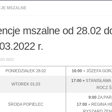
CJE MSZALNE
encje mszalne od 28.02 d
03.2022 r.
GO 2022
PONIEDZIAŁEK 28.02
16:00
+ JÓZEFA GO
17:00 +
STANISŁAWA
WTOREK 01.03
ROCZ Ś
9:00
ZA PAR
ŚRODA POPIELEC
17:00
+ REGINA H
RYSZARD ŻE