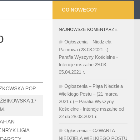
CO NOWEGO?
NAJNOWSZE KOMENTARZE:
o
Ogłoszenia – Niedziela
Palmowa (28.03.2021 r.) –
Parafia Wyszyny Kościelne
-
Intencje mszalne 29.03 –
05.04.2021 r.
Ogłoszenia – Piąta Niedziela
RZKOWSKA POP
Wielkiego Postu – (21 marca
 ŻBIKOWSKA 17
2021 r.) – Parafia Wyszyny
Kościelne
-
Intencje mszalne od
M.
22 do 28.03.2021 r.
AFIAN
ENRYK LIGIA
Ogłoszenia – CZWARTA
NIEDZIELA WIELKIEGO POSTU
NDARSCY