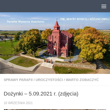
Przejdź do treści
SPRAWY PARAFII
/
UROCZYSTOŚCI
/
WARTO ZOBACZYĆ
Dożynki – 5.09.2021 r. (zdjęcia)
10 WRZEŚNIA 2021