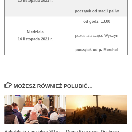
13 listopada 2021 r.
początek od stacji paliw
od godz. 13.00
Niedziela
pozostała część Wyszyn
14 listopada 2021 r.
początek od p. Merchel
MOŻESZ RÓWNIEŻ POLUBIĆ…
Rekolekcje z udziałem SP w
Droga Krzyżowa: Duchowa