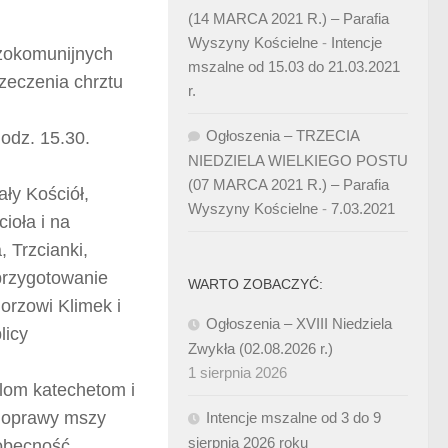
(14 MARCA 2021 R.) – Parafia
Wyszyny Kościelne
-
Intencje
wszokomunijnych
mszalne od 15.03 do 21.03.2021
rzeczenia chrztu
r.
Ogłoszenia – TRZECIA
odz. 15.30.
NIEDZIELA WIELKIEGO POSTU
(07 MARCA 2021 R.) – Parafia
ły Kościół,
Wyszyny Kościelne
-
7.03.2021
ioła i na
 Trzcianki,
przygotowanie
WARTO ZOBACZYĆ:
gorzowi Klimek i
Ogłoszenia – XVIII Niedziela
licy
Zwykła (02.08.2026 r.)
1 sierpnia 2026
elom katechetom i
e oprawy mszy
Intencje mszalne od 3 do 9
sierpnia 2026 roku
 obecność