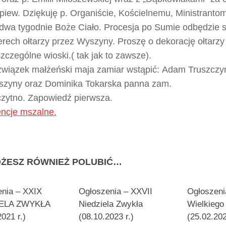
 śpiew. Dziękuję p. Organiście, Kościelnemu, Ministranto
dwa tygodnie Boże Ciało. Procesja po Sumie odbędzie si
erech ołtarzy przez Wyszyny. Proszę o dekorację ołtarzy
zczególne wioski.( tak jak to zawsze).
wiązek małżeński maja zamiar wstąpić: Adam Truszczy
zyny oraz Dominika Tokarska panna zam.
zytno. Zapowiedź pierwsza.
encje mszalne.
ŻESZ RÓWNIEŻ POLUBIĆ…
enia – XXIX
Ogłoszenia – XXVII
Ogłoszenia
IELA ZWYKŁA
Niedziela Zwykła
Wielkiego
2021 r.)
(08.10.2023 r.)
(25.02.202