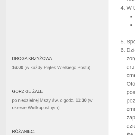
W t
Spo
Dzi
zor
DROGA KRZYŻOWA:
dru
16:00
(w każdy Piątek Wielkiego Postu)
cme
Oto
GORZKIE ŻALE
pos
poz
po niedzielnej Mszy św. o godz.
11:30
(w
okresie Wielkopostnym)
cme
zap
dzi
RÓŻANIEC:
św.