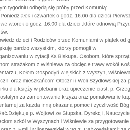
ym tygodniu odbędą się próby przed Komunią:
Poniedziałek i czwartek o godz. 16.00 dla dzieci Pier
we wtorek o godz. 16.00 dla dzieci ,które odnowią Przy
św.
wiedź dzieci i Rodziców przed Komuniami w piątek od g
ękuję bardzo wszystkim, którzy pomogli w
ganizowaniu wizytacji Ks Biskupa. Osobom, które sprząta
hom strażakom z Wiśniewa za obcięcie trawy wokół Kośc
ntarzu, Kołom Gospodyń wiejskich z Wyszyn, Wiśniewa,
czni oraz mieszkańcom Otoczni i Woli Szydłowskiej za 
iłku dla księży w plebanii oraz upieczenie ciast, p. Grze
ostałym za zamontowanie krzyża oraz pomalowanie kap
ntarnej za każda inną okazaną pomoc i życzliwość Bóg
łać.Dziękuję p. Wójtowi ze Stupska, Dyrekcji ,Nauczyci
eciom szkół w Wyszynach i Wiśniewie za przygotowani
 oraz p. Emilii Miłoszewskiej wraz z „Dąbkowiakami” za