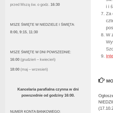
przed Mszą św. o godz.
16:30
i i
Za 
czt
MSZE ŚWIĘTE W NIEDZIELE I ŚWIĘTA:
pos
8:00, 9:15
,
11:30
W z
Wys
Szc
MSZE ŚWIĘTE W DNI POWSZEDNIE:
Int
16:00
(grudzień – kwiecień)
18:00
(maj – wrzesień)
MO
Kancelaria parafialna czynna w dni
powszednie od godziny 16:00.
Ogłosz
NIEDZ
(17.10.
NUMER KONTA BANKOWEGO: