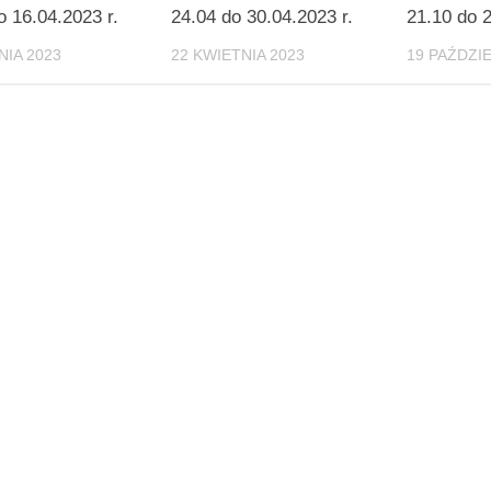
o 16.04.2023 r.
24.04 do 30.04.2023 r.
21.10 do 2
NIA 2023
22 KWIETNIA 2023
19 PAŹDZI