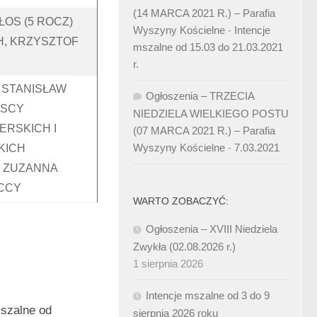
(14 MARCA 2021 R.) – Parafia
ŁOS (5 ROCZ)
Wyszyny Kościelne
-
Intencje
H, KRZYSZTOF
mszalne od 15.03 do 21.03.2021
r.
 STANISŁAW
Ogłoszenia – TRZECIA
SCY
NIEDZIELA WIELKIEGO POSTU
ERSKICH I
(07 MARCA 2021 R.) – Parafia
Wyszyny Kościelne
-
7.03.2021
KICH
 ZUZANNA
CCY
WARTO ZOBACZYĆ:
Ogłoszenia – XVIII Niedziela
Zwykła (02.08.2026 r.)
1 sierpnia 2026
Intencje mszalne od 3 do 9
mszalne od
sierpnia 2026 roku