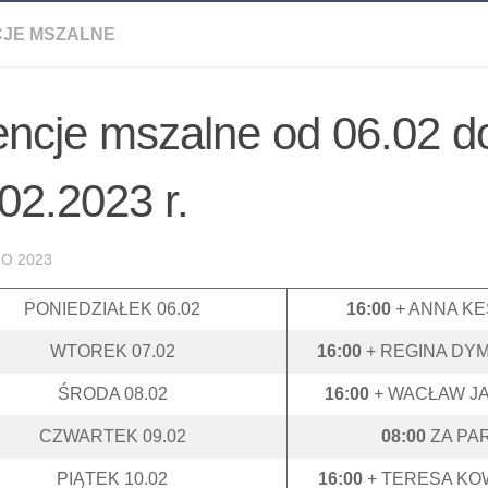
CJE MSZALNE
encje mszalne od 06.02 d
02.2023 r.
O 2023
PONIEDZIAŁEK 06.02
16:00
+ ANNA KE
WTOREK 07.02
16:00
+ REGINA DY
ŚRODA 08.02
16:00
+ WACŁAW J
CZWARTEK 09.02
08:00
ZA PA
PIĄTEK 10.02
16:00
+ TERESA KO