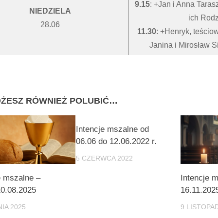
9.15
: +Jan i Anna Taras
NIEDZIELA
ich Rodz
28.06
11.30
: +Henryk, teścio
Janina i Mirosław 
ŻESZ RÓWNIEŻ POLUBIĆ…
Intencje mszalne od
06.06 do 12.06.2022 r.
5 CZERWCA 2022
e mszalne –
Intencje 
0.08.2025
16.11.202
NIA 2025
9 LISTOPA