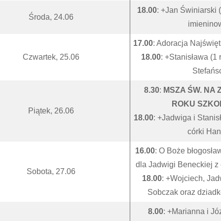
18.00
: +Jan Świniarski (
Środa, 24.06
imienino
17.00
: Adoracja Najświ
Czwartek, 25.06
18.00
: +Stanisława (1 r
Stefańs
8.30
:
MSZA ŚW. NA
ROKU SZKO
Piątek, 26.06
18.00
: +Jadwiga i Stanisł
córki Han
16.00
: O Boże błogosła
dla Jadwigi Beneckiej z 
Sobota, 27.06
18.00
: +Wojciech, Jad
Sobczak oraz dziad
8.00
: +Marianna i Jó