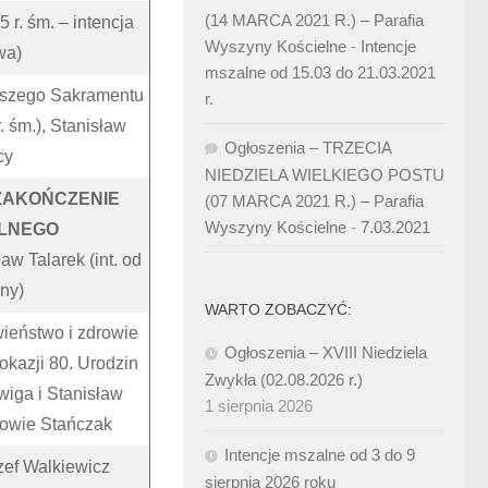
(14 MARCA 2021 R.) – Parafia
5 r. śm. – intencja
Wyszyny Kościelne
-
Intencje
wa)
mszalne od 15.03 do 21.03.2021
ętszego Sakramentu
r.
. śm.), Stanisław
Ogłoszenia – TRZECIA
cy
NIEDZIELA WIELKIEGO POSTU
 ZAKOŃCZENIE
(07 MARCA 2021 R.) – Parafia
Wyszyny Kościelne
-
7.03.2021
LNEGO
aw Talarek (int. od
ny)
WARTO ZOBACZYĆ:
wieństwo i zdrowie
Ogłoszenia – XVIII Niedziela
okazji 80. Urodzin
Zwykła (02.08.2026 r.)
wiga i Stanisław
1 sierpnia 2026
kowie Stańczak
Intencje mszalne od 3 do 9
zef Walkiewicz
sierpnia 2026 roku