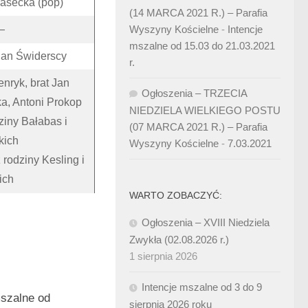
iasecka (pop)
(14 MARCA 2021 R.) – Parafia
—
Wyszyny Kościelne
-
Intencje
mszalne od 15.03 do 21.03.2021
ian Świderscy
r.
nryk, brat Jan
Ogłoszenia – TRZECIA
a, Antoni Prokop
NIEDZIELA WIELKIEGO POSTU
ziny Bałabas i
(07 MARCA 2021 R.) – Parafia
kich
Wyszyny Kościelne
-
7.03.2021
 rodziny Kesling i
ich
WARTO ZOBACZYĆ:
Ogłoszenia – XVIII Niedziela
Zwykła (02.08.2026 r.)
1 sierpnia 2026
Intencje mszalne od 3 do 9
mszalne od
sierpnia 2026 roku