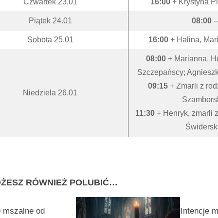
Czwartek 23.01
16:00
+ Krystyna P
Piątek 24.01
08:00
Sobota 25.01
16:00
+ Halina, Mar
08:00
+ Marianna, He
Szczepańscy; Agnieszk
09:15
+ Zmarli z rod
Niedziela 26.01
Szambors
11:30
+ Henryk, zmarli z
Świdersk
ŻESZ RÓWNIEŻ POLUBIĆ…
e mszalne od
Intencje 