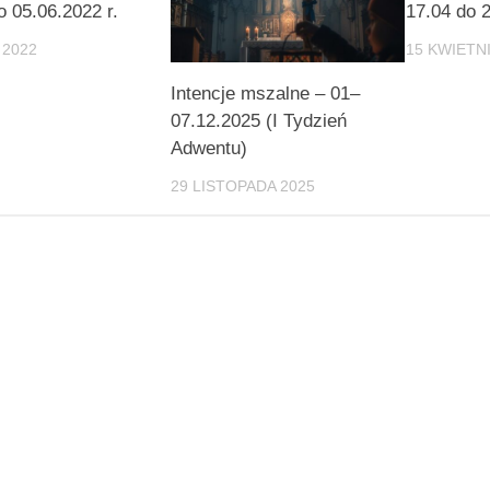
o 05.06.2022 r.
17.04 do 2
 2022
15 KWIETNI
Intencje mszalne – 01–
07.12.2025 (I Tydzień
Adwentu)
29 LISTOPADA 2025