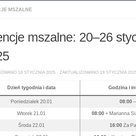
CJE MSZALNE
encje mszalne: 20–26 sty
25
IKOWANO
18 STYCZNIA 2025
· ZAKTUALIZOWANO
19 STYCZNIA 202
Dzień tygodnia i data
Godzina i in
Poniedziałek 20.01
08:00
Wtorek 21.01
08:00
+ Marianna Si
Środa 22.01
16:00
Za Pa