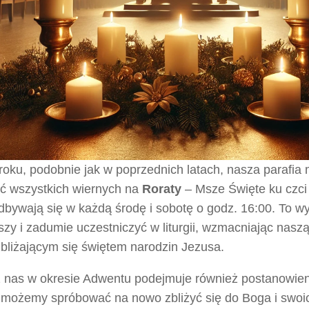
roku, podobnie jak w poprzednich latach, nasza parafia
ić wszystkich wiernych na
Roraty
– Msze Święte ku czci 
dbywają się w każdą środę i sobotę o godz. 16:00. To w
szy i zadumie uczestniczyć w liturgii, wzmacniając nas
zbliżającym się świętem narodzin Jezusa.
z nas w okresie Adwentu podejmuje również postanowien
 możemy spróbować na nowo zbliżyć się do Boga i swoich