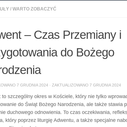
UŁY
/
WARTO ZOBACZYĆ
went – Czas Przemiany i
zygotowania do Bożego
rodzenia
IKOWANO
7 GRUDNIA 2024
· ZAKTUALIZOWANO
7 GRUDNIA 2024
 to szczególny okres w Kościele, który nie tylko wprow
towanie do Świąt Bożego Narodzenia, ale także stawia 
e duchowego odnowienia. To czas oczekiwania, refleksji 
a, który poprzez liturgię Adwentu, a także specjalne n