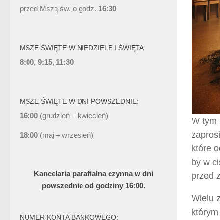
przed Mszą św. o godz.
16:30
MSZE ŚWIĘTE W NIEDZIELE I ŚWIĘTA:
8:00, 9:15
,
11:30
MSZE ŚWIĘTE W DNI POWSZEDNIE:
16:00
(grudzień – kwiecień)
W tym 
zapros
18:00
(maj – wrzesień)
które o
by w ci
Kancelaria parafialna czynna w dni
przed 
powszednie od godziny 16:00.
Wielu 
którym
NUMER KONTA BANKOWEGO: