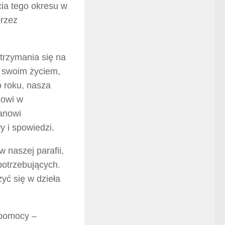
cia tego okresu w
przez
trzymania się na
i swoim życiem,
o roku, nasza
kowi w
anowi
y i spowiedzi.
 naszej parafii,
potrzebujących.
yć się w dzieła
 pomocy –