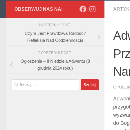
OBSERWUJ NAS NA:
ARTYK
NASTĘPNY POST
Ad
Czym Jest Prawdziwa Radość?
Refleksja Nad Codziennością
Pr
POPRZEDNI POST
Ogłoszenia – II Niedziela Adwentu (8
Na
grudnia 2024 roku)
Szukaj:
OPUBL
Adwent
przygo
wyzwani
do Bog