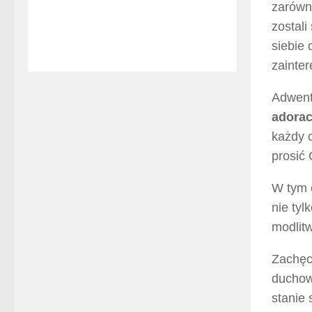
zarówno
zostali
siebie
zainte
Adwent 
adorac
każdy c
prosić 
W tym 
nie tyl
modlitw
Zachęc
duchow
stanie 