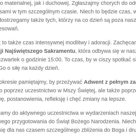
 materialnej, jak i duchowej. Zgłaszajmy chorych do od
 sami w tym szczególnym czasie. Niech to będzie czas, 
 dostrzegamy także tych, którzy na co dzień są poza na
resowań.
to także czas intensywnej modlitwy i adoracji. Zachęca
ji Najświętszego Sakramentu
, która odbywa się w nasz
zwartek o godzinie 15:00. To czas, by w ciszy spotkać s
Go o siłę na każdy dzień.
okresie pamiętajmy, by przeżywać
Adwent z pełnym z
ko poprzez uczestnictwo w Mszy Świętej, ale także popr
ę, postanowienia, refleksję i chęć zmiany na lepsze.
amy do aktywnego uczestnictwa w wydarzeniach naszej p
ego przygotowania do Świąt Bożego Narodzenia. Niech
się dla nas czasem szczególnego zbliżenia do Boga i dr