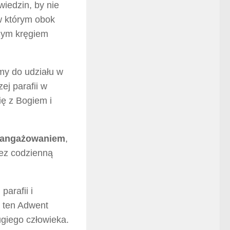
wiedzin, by nie
w którym obok
szym kręgiem
my do udziału w
ej parafii w
ię z Bogiem i
aangażowaniem
,
zez codzienną
arafii i
 ten Adwent
ugiego człowieka.