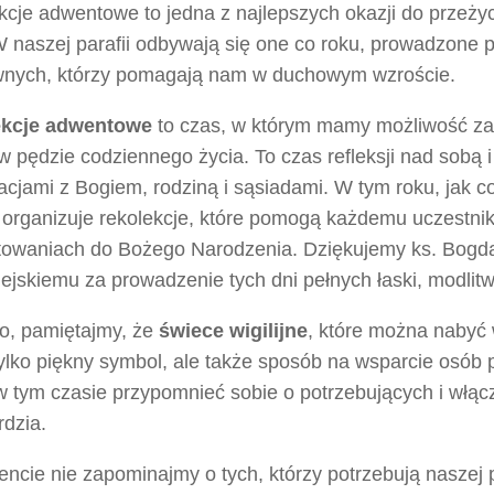
kcje adwentowe to jedna z najlepszych okazji do przeży
W naszej parafii odbywają się one co roku, prowadzone 
nych, którzy pomagają nam w duchowym wzroście.
ekcje adwentowe
to czas, w którym mamy możliwość za
w pędzie codziennego życia. To czas refleksji nad sobą 
acjami z Bogiem, rodziną i sąsiadami. W tym roku, jak c
a organizuje rekolekcje, które pomogą każdemu uczestni
towaniach do Bożego Narodzenia. Dziękujemy ks. Bogd
ejskiemu za prowadzenie tych dni pełnych łaski, modlitw
o, pamiętajmy, że
świece wigilijne
, które można nabyć w
tylko piękny symbol, ale także sposób na wsparcie osób 
 tym czasie przypomnieć sobie o potrzebujących i włącz
rdzia.
ncie nie zapominajmy o tych, którzy potrzebują naszej