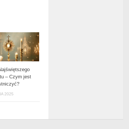
Najświętszego
u – Czym jest
stniczyć?
IA 2025