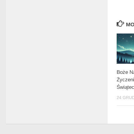
MO
Boże N
Życzeni
Świąte
24 GRUD