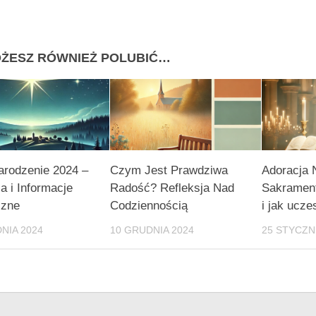
ŻESZ RÓWNIEŻ POLUBIĆ…
arodzenie 2024 –
Czym Jest Prawdziwa
Adoracja 
a i Informacje
Radość? Refleksja Nad
Sakrament
czne
Codziennością
i jak ucze
NIA 2024
10 GRUDNIA 2024
25 STYCZN