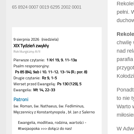
Rekole
65 8924 0007 0019 6295 2002 0001
pełni. 
duchow
Rekol
chwilę 
nad rel
parafi
przygo
Kołodzi
Ponadt
to nie 
Warto w
miłosie
W Adwe